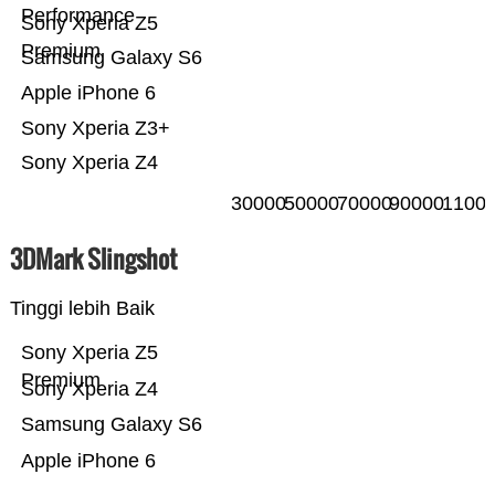
Performance
Sony Xperia Z5
Premium
Samsung Galaxy S6
Apple iPhone 6
Sony Xperia Z3+
Sony Xperia Z4
30000
50000
70000
90000
1100
3DMark Slingshot
Tinggi lebih Baik
Sony Xperia Z5
Premium
Sony Xperia Z4
Samsung Galaxy S6
Apple iPhone 6