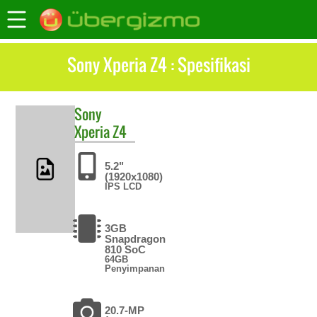
Sony Xperia Z4 : Spesifikasi
Sony
Xperia Z4
5.2"
(1920x1080)
IPS LCD
3GB
Snapdragon
810 SoC
64GB
Penyimpanan
20.7-MP