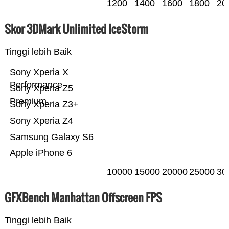
1200
1400
1600
1800
20
Skor 3DMark Unlimited IceStorm
Tinggi lebih Baik
Sony Xperia X
Performance
Sony Xperia Z5
Premium
Sony Xperia Z3+
Sony Xperia Z4
Samsung Galaxy S6
Apple iPhone 6
10000
15000
20000
25000
30
GFXBench Manhattan Offscreen FPS
Tinggi lebih Baik