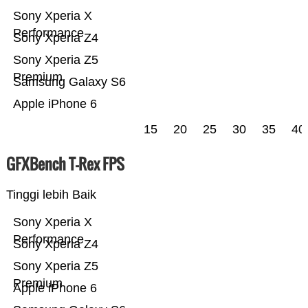
Sony Xperia X
Performance
Sony Xperia Z4
Sony Xperia Z5
Premium
Samsung Galaxy S6
Apple iPhone 6
15
20
25
30
35
40
GFXBench T-Rex FPS
Tinggi lebih Baik
Sony Xperia X
Performance
Sony Xperia Z4
Sony Xperia Z5
Premium
Apple iPhone 6