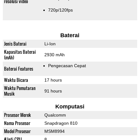
resolusi video
720p/120fps
Baterai
Jenis Baterai
Li-Ion
Kapasitas Baterai
2930 mAh
(mAh)
Pengecasan Cepat
Baterai Features
Waktu Bicara
17 hours
Waktu Pemutaran
91 hours
Musik
Komputasi
Prosesor Merek
Qualcomm
Nama Prosesor
Snapdragon 810
Model Prosesor
MSM8994
# Inti CPU
8