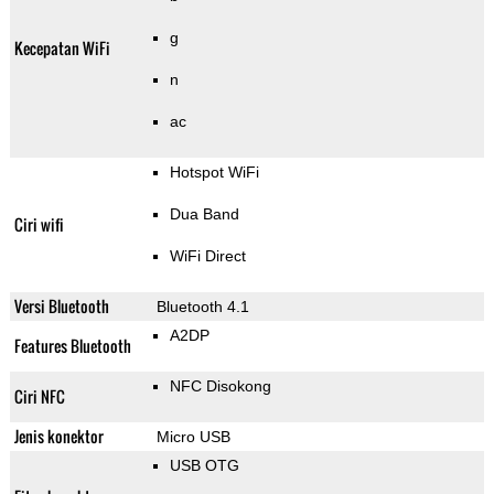
g
Kecepatan WiFi
n
ac
Hotspot WiFi
Dua Band
Ciri wifi
WiFi Direct
Versi Bluetooth
Bluetooth 4.1
A2DP
Features Bluetooth
NFC Disokong
Ciri NFC
Jenis konektor
Micro USB
USB OTG