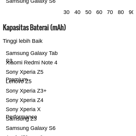
Samsung Galaxy S6
30
40
50
60
70
80
90
Kapasitas Baterai (mAh)
Tinggi lebih Baik
Samsung Galaxy Tab
S3
Xiaomi Redmi Note 4
Sony Xperia Z5
Premium
Lenovo Z5
Sony Xperia Z3+
Sony Xperia Z4
Sony Xperia X
Performance
Samsung Z3
Samsung Galaxy S6