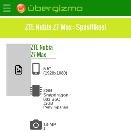
ZTE Nubia Z7 Max : Spesifikasi
ZTE
Nubia
Z7 Max
5.5"
(1920x1080)
2GB
Snapdragon
801 SoC
32GB
Penyimpanan
13-MP
1