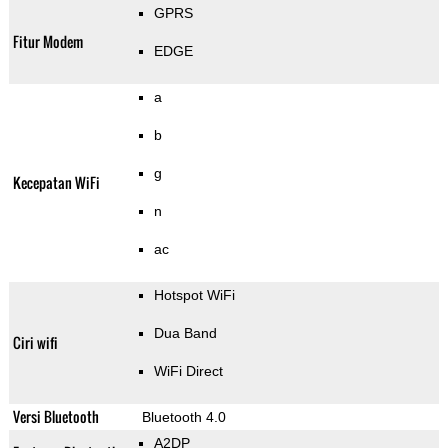
GPRS
Fitur Modem
EDGE
a
b
g
Kecepatan WiFi
n
ac
Hotspot WiFi
Dua Band
Ciri wifi
WiFi Direct
Versi Bluetooth
Bluetooth 4.0
A2DP