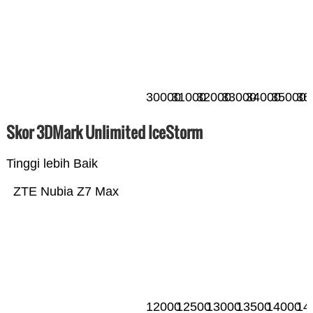
30000
31000
32000
33000
34000
35000
36
Skor 3DMark Unlimited IceStorm
Tinggi lebih Baik
ZTE Nubia Z7 Max
12000
12500
13000
13500
14000
14