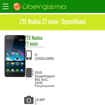
ZTE Nubia Z7 mini : Spesifikasi
ZTE
Nubia
Z7 mini
5"
(1920x1080)
2GB
Snapdragon
801 SoC
16GB
Penyimpanan
13-MP
1