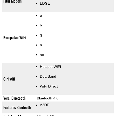
Fitur Modem
EDGE
a
b
g
Kecepatan WiFi
n
ac
Hotspot WiFi
Dua Band
Ciri wifi
WiFi Direct
Versi Bluetooth
Bluetooth 4.0
A2DP
Features Bluetooth