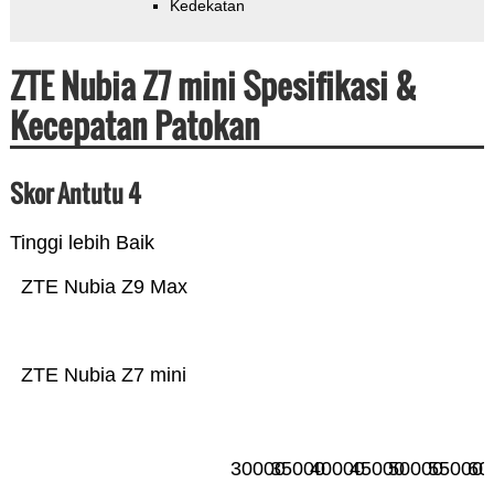
Kedekatan
ZTE Nubia Z7 mini Spesifikasi &
Kecepatan Patokan
Skor Antutu 4
Tinggi lebih Baik
ZTE Nubia Z9 Max
ZTE Nubia Z7 mini
30000
35000
40000
45000
50000
55000
60