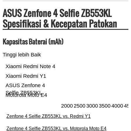
ASUS Zenfone 4 Selfie ZB553KL
Spesifikasi & Kecepatan Patokan
Kapasitas Baterai (mAh)
Tinggi lebih Baik
Xiaomi Redmi Note 4
Xiaomi Redmi Y1
ASUS Zenfone 4
Selfie ZB553KL
Motorola Moto E4
2000
2500
3000
3500
4000
45
Zenfone 4 Selfie ZB553KL vs. Redmi Y1
Zenfone 4 Selfie ZB553KL vs. Motorola Moto E4