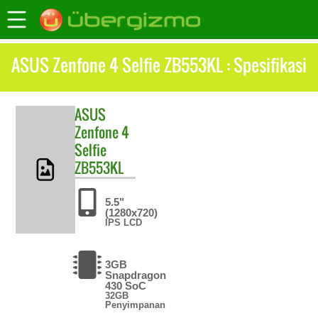
ASUS Zenfone 4 Selfie ZB553KL : Spesifikasi
ASUS
Zenfone 4
Selfie
ZB553KL
5.5"
(1280x720)
IPS LCD
3GB
Snapdragon
430 SoC
32GB
Penyimpanan