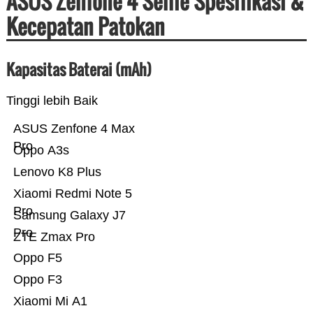
ASUS Zenfone 4 Selfie Spesifikasi &
Kecepatan Patokan
Kapasitas Baterai (mAh)
Tinggi lebih Baik
ASUS Zenfone 4 Max
Pro
Oppo A3s
Lenovo K8 Plus
Xiaomi Redmi Note 5
Pro
Samsung Galaxy J7
Pro
ZTE Zmax Pro
Oppo F5
Oppo F3
Xiaomi Mi A1