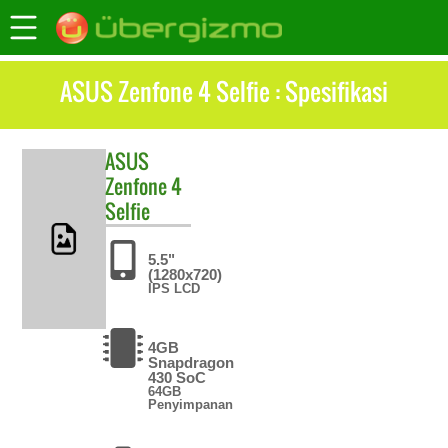
ASUS Zenfone 4 Selfie : Spesifikasi
ASUS
Zenfone 4
Selfie
5.5"
(1280x720)
IPS LCD
4GB
Snapdragon
430 SoC
64GB
Penyimpanan