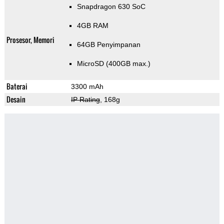
Snapdragon 630 SoC
4GB RAM
Prosesor, Memori
64GB Penyimpanan
MicroSD (400GB max.)
Baterai
3300 mAh
Desain
IP Rating
, 168g