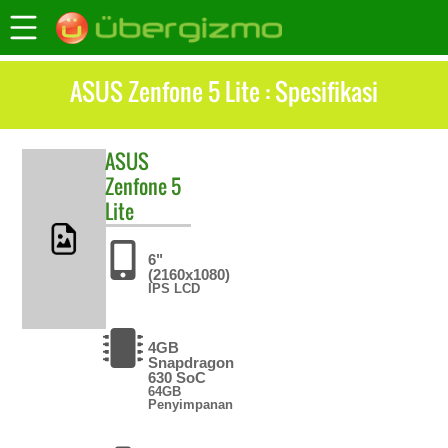
ASUS Zenfone 5 Lite : Spesifikasi
ASUS
Zenfone 5
Lite
6"
(2160x1080)
IPS LCD
4GB
Snapdragon
630 SoC
64GB
Penyimpanan