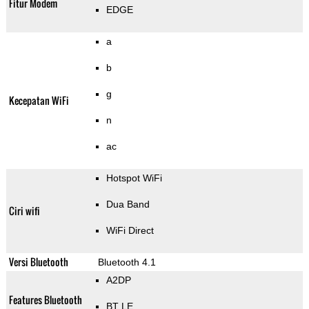
Fitur Modem
EDGE
a
b
g
Kecepatan WiFi
n
ac
Hotspot WiFi
Dua Band
Ciri wifi
WiFi Direct
Versi Bluetooth
Bluetooth 4.1
A2DP
Features Bluetooth
BT LE