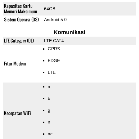
Kapasitas Kartu
64GB
Memori Maksimum
Sistem Operasi (OS)
Android 5.0
Komunikasi
LTE Category (DL)
LTE CAT4
GPRS
EDGE
Fitur Modem
LTE
a
b
g
Kecepatan WiFi
n
ac