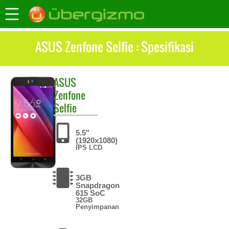
ASUS Zenfone Selfie : Spesifikasi
ASUS
Zenfone
Selfie
5.5"
(1920x1080)
IPS LCD
3GB
Snapdragon
615 SoC
32GB
Penyimpanan