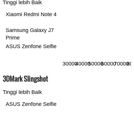
Tinggi lebih Baik
Xiaomi Redmi Note 4
Samsung Galaxy J7
Prime
ASUS Zenfone Selfie
30000
40000
50000
60000
70000
80
3DMark Slingshot
Tinggi lebih Baik
ASUS Zenfone Selfie