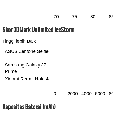
70
75
80
85
Skor 3DMark Unlimited IceStorm
Tinggi lebih Baik
ASUS Zenfone Selfie
Samsung Galaxy J7
Prime
Xiaomi Redmi Note 4
0
2000
4000
6000
80
Kapasitas Baterai (mAh)