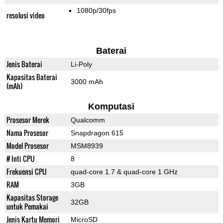
1080p/30fps
resolusi video
Baterai
Jenis Baterai
Li-Poly
Kapasitas Baterai
3000 mAh
(mAh)
Komputasi
Prosesor Merek
Qualcomm
Nama Prosesor
Snapdragon 615
Model Prosesor
MSM8939
# Inti CPU
8
Frekuensi CPU
quad-core 1.7 & quad-core 1 GHz
RAM
3GB
Kapasitas Storage
32GB
untuk Pemakai
Jenis Kartu Memori
MicroSD