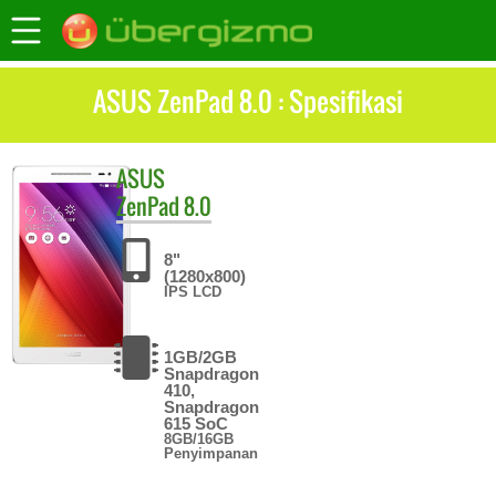
ASUS ZenPad 8.0 : Spesifikasi
ASUS
ZenPad 8.0
8"
(1280x800)
IPS LCD
1GB/2GB
Snapdragon
410,
Snapdragon
615 SoC
8GB/16GB
Penyimpanan