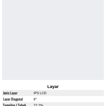
Layar
Jenis Layar
IPS LCD
Layar Diagonal
8"
Tampilan / Tubuh
72.2%