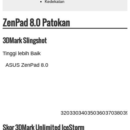
Kedekatan
ZenPad 8.0 Patokan
3DMark Slingshot
Tinggi lebih Baik
ASUS ZenPad 8.0
320
330
340
350
360
370
380
39
Skor 3DMark Unlimited IceStorm