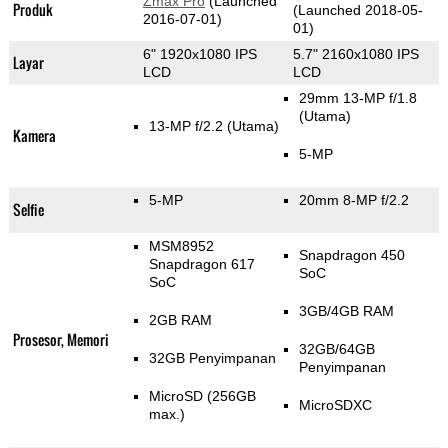
Zmax Pro
(Launched
Produk
(Launched 2018-05-
2016-07-01)
01)
6" 1920x1080 IPS
5.7" 2160x1080 IPS
Layar
LCD
LCD
29mm 13-MP f/1.8
(Utama)
13-MP f/2.2
(Utama)
Kamera
5-MP
5-MP
20mm 8-MP f/2.2
Selfie
MSM8952
Snapdragon 450
Snapdragon 617
SoC
SoC
3GB/4GB RAM
2GB RAM
Prosesor, Memori
32GB/64GB
32GB Penyimpanan
Penyimpanan
MicroSD (256GB
MicroSDXC
max.)