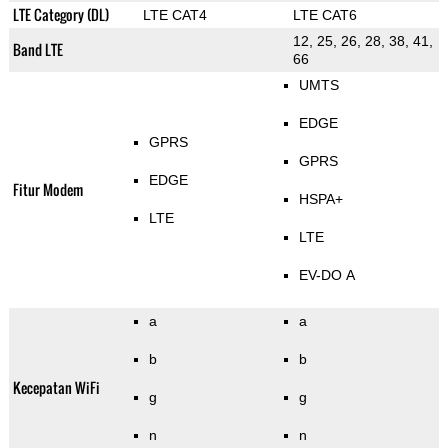
LTE Category (DL)
LTE CAT4
LTE CAT6
12, 25, 26, 28, 38, 41,
Band LTE
66
UMTS
EDGE
GPRS
GPRS
EDGE
Fitur Modem
HSPA+
LTE
LTE
EV-DO A
a
a
b
b
Kecepatan WiFi
g
g
n
n