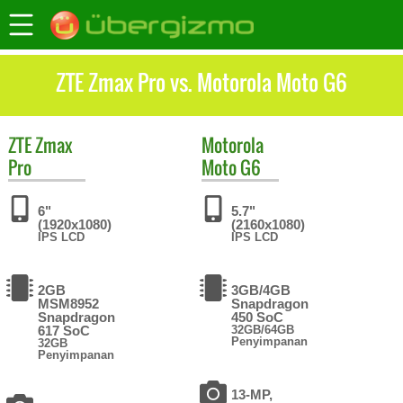
ZTE Zmax Pro vs. Motorola Moto G6
ZTE
Zmax
Motorola
Pro
Moto G6
6"
5.7"
(1920x1080)
(2160x1080)
IPS LCD
IPS LCD
2GB
3GB/4GB
MSM8952
Snapdragon
Snapdragon
450 SoC
617 SoC
32GB/64GB
Penyimpanan
32GB
Penyimpanan
13-MP,