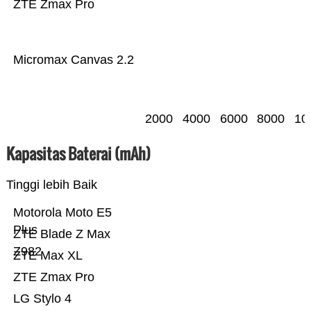
ZTE Zmax Pro
Micromax Canvas 2.2
2000
4000
6000
8000
10
Kapasitas Baterai (mAh)
Tinggi lebih Baik
Motorola Moto E5
Plus
ZTE Blade Z Max
Z982
ZTE Max XL
ZTE Zmax Pro
LG Stylo 4