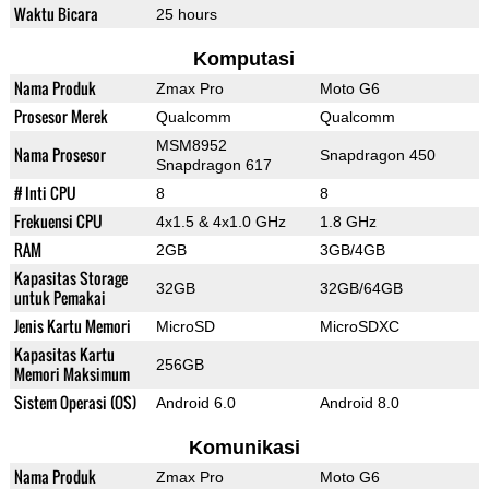
Waktu Bicara
25 hours
Komputasi
Nama Produk
Zmax Pro
Moto G6
Prosesor Merek
Qualcomm
Qualcomm
MSM8952
Nama Prosesor
Snapdragon 450
Snapdragon 617
# Inti CPU
8
8
Frekuensi CPU
4x1.5 & 4x1.0 GHz
1.8 GHz
RAM
2GB
3GB/4GB
Kapasitas Storage
32GB
32GB/64GB
untuk Pemakai
Jenis Kartu Memori
MicroSD
MicroSDXC
Kapasitas Kartu
256GB
Memori Maksimum
Sistem Operasi (OS)
Android 6.0
Android 8.0
Komunikasi
Nama Produk
Zmax Pro
Moto G6