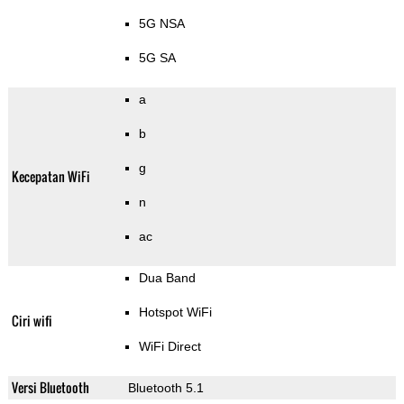
5G NSA
5G SA
a
b
g
Kecepatan WiFi
n
ac
Dua Band
Hotspot WiFi
Ciri wifi
WiFi Direct
Versi Bluetooth
Bluetooth 5.1