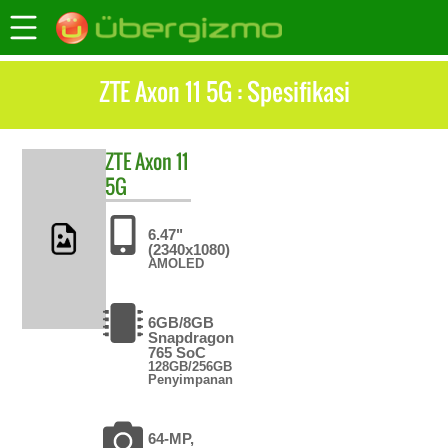
ZTE Axon 11 5G : Spesifikasi
ZTE
Axon 11
5G
6.47"
(2340x1080)
AMOLED
6GB/8GB
Snapdragon
765 SoC
128GB/256GB
Penyimpanan
64-MP,