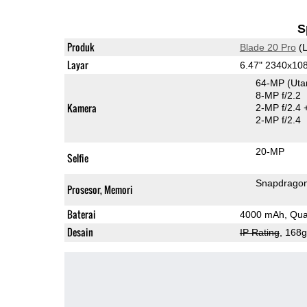
S
Produk
Blade 20 Pro
(L
Layar
6.47" 2340x1
64-MP
(Ut
8-MP f/2.2
Kamera
2-MP f/2.4
2-MP f/2.4
20-MP
Selfie
Snapdrago
Prosesor, Memori
Baterai
4000 mAh, Qua
Desain
IP Rating
, 168