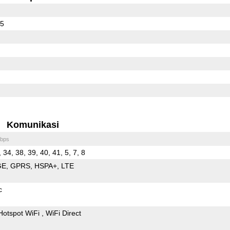
65
Komunikasi
bps
, 34, 38, 39, 40, 41, 5, 7, 8
GE
GPRS
HSPA+
LTE
c
Hotspot WiFi
WiFi Direct