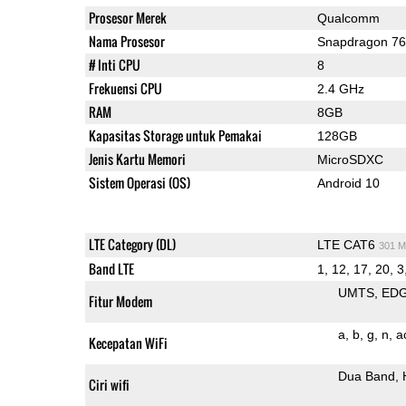
Prosesor Merek
Qualcomm
Nama Prosesor
Snapdragon 7
# Inti CPU
8
Frekuensi CPU
2.4 GHz
RAM
8GB
Kapasitas Storage untuk Pemakai
128GB
Jenis Kartu Memori
MicroSDXC
Sistem Operasi (OS)
Android 10
LTE Category (DL)
LTE CAT6
301 M
Band LTE
1, 12, 17, 20, 3
UMTS
ED
Fitur Modem
a
b
g
n
a
Kecepatan WiFi
Dua Band
Ciri wifi