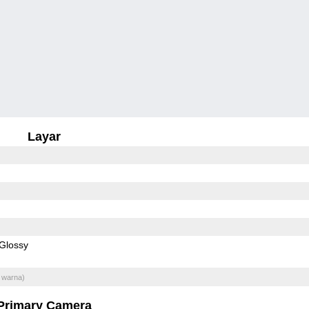
Layar
Glossy
 warna)
Primary Camera