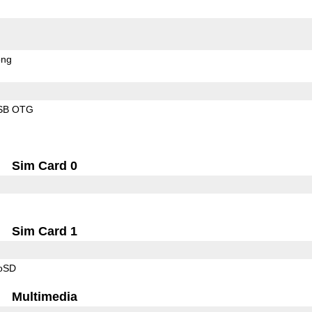
ong
SB OTG
Sim Card 0
Sim Card 1
roSD
Multimedia