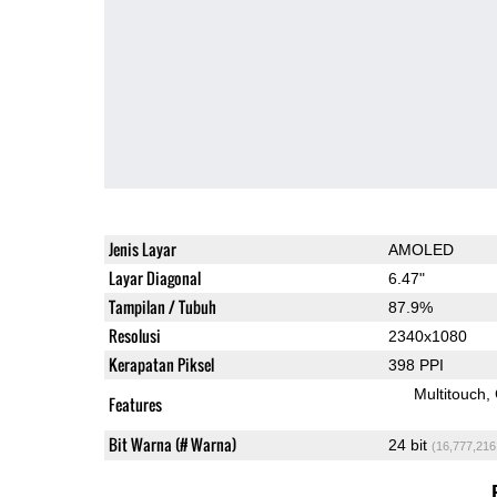
Jenis Layar
AMOLED
Layar Diagonal
6.47"
Tampilan / Tubuh
87.9%
Resolusi
2340x1080
Kerapatan Piksel
398 PPI
Multitouch
Features
Bit Warna (# Warna)
24 bit
(16,777,216