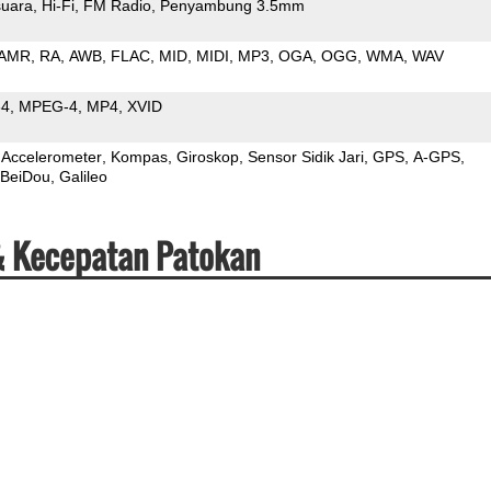
uara
Hi-Fi
FM Radio
Penyambung 3.5mm
AMR
RA
AWB
FLAC
MID
MIDI
MP3
OGA
OGG
WMA
WAV
64
MPEG-4
MP4
XVID
Accelerometer
Kompas
Giroskop
Sensor Sidik Jari
GPS
A-GPS
BeiDou
Galileo
 & Kecepatan Patokan