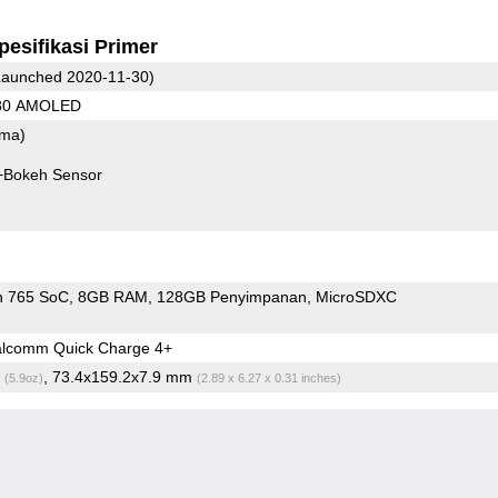
pesifikasi Primer
aunched 2020-11-30)
080 AMOLED
ama)
+Bokeh Sensor
n 765 SoC
8GB RAM
128GB Penyimpanan
MicroSDXC
lcomm Quick Charge 4+
g
, 73.4x159.2x7.9 mm
(5.9oz)
(2.89 x 6.27 x 0.31 inches)