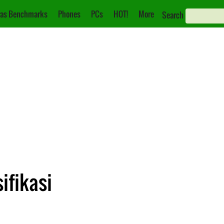
as Benchmarks
Phones
PCs
HOT!
More
Search
ifikasi