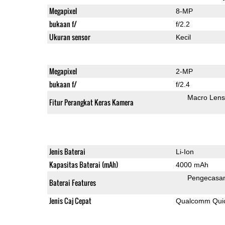
Megapixel
8-MP
bukaan f/
f/2.2
Ukuran sensor
Kecil
Megapixel
2-MP
bukaan f/
f/2.4
Macro Lens
Fitur Perangkat Keras Kamera
Jenis Baterai
Li-Ion
Kapasitas Baterai (mAh)
4000 mAh
Pengecasa
Baterai Features
Jenis Caj Cepat
Qualcomm Quic