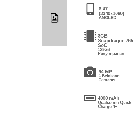
6.47"
(2340x1080)
AMOLED
8GB
Snapdragon 765
SoC
128GB
Penyimpanan
64-MP
4 Belakang
Cameras
4000 mAh
Qualcomm Quick
Charge 4+