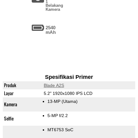
1
Belakang
Kamera
2540
mAh
Spesifikasi Primer
Produk
Blade A2S
Layar
5.2" 1920x1080 IPS LCD
13-MP
(Utama)
Kamera
5-MP f/2.2
Selfie
MT6753 SoC