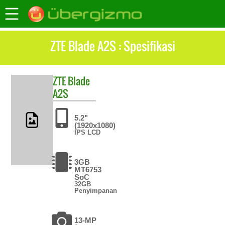
ZTE Blade A2S : Spesifikasi
ZTE
Blade
A2S
5.2"
(1920x1080)
IPS LCD
3GB
MT6753
SoC
32GB
Penyimpanan
13-MP