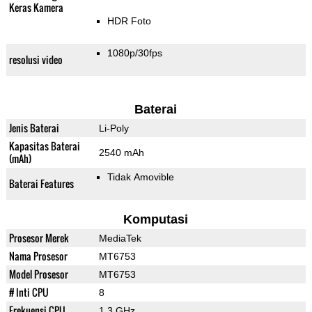
Keras Kamera
HDR Foto
1080p/30fps
resolusi video
Baterai
Jenis Baterai
Li-Poly
Kapasitas Baterai
2540 mAh
(mAh)
Tidak Amovible
Baterai Features
Komputasi
Prosesor Merek
MediaTek
Nama Prosesor
MT6753
Model Prosesor
MT6753
# Inti CPU
8
Frekuensi CPU
1.3 GHz