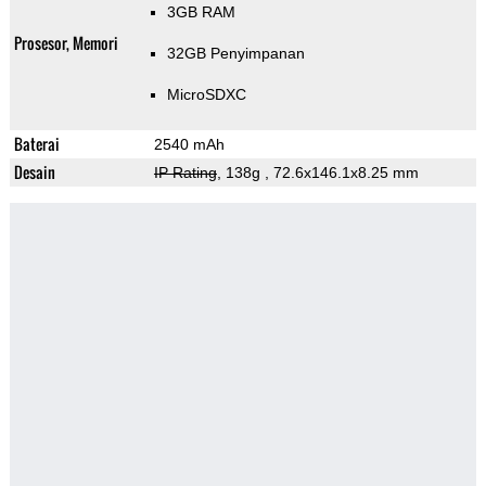
3GB RAM
Prosesor, Memori
32GB Penyimpanan
MicroSDXC
Baterai
2540 mAh
Desain
IP Rating
, 138g
, 72.6x146.1x8.25 mm