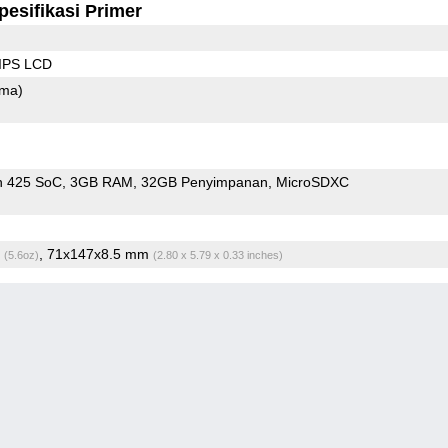
pesifikasi Primer
 IPS LCD
ama)
n 425 SoC
3GB RAM
32GB Penyimpanan
MicroSDXC
g
, 71x147x8.5 mm
(5.6oz)
(2.80 x 5.79 x 0.33 inches)