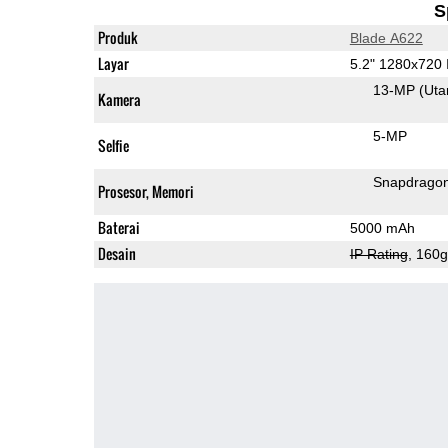
S
Produk
Blade A622
Layar
5.2" 1280x720
13-MP
(Ut
Kamera
5-MP
Selfie
Snapdrago
Prosesor, Memori
Baterai
5000 mAh
Desain
IP Rating
, 160