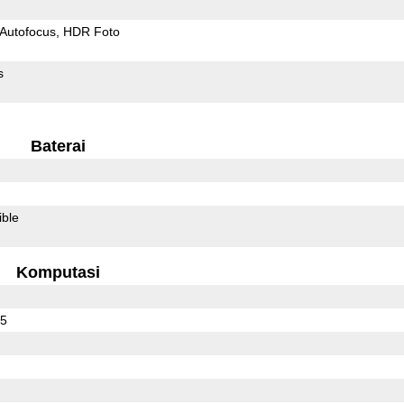
Autofocus
HDR Foto
s
Baterai
ible
Komputasi
25