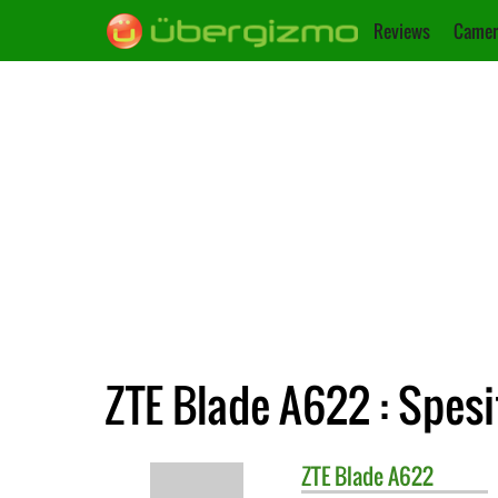
Reviews
Camer
ZTE Blade A622 : Spesi
ZTE
Blade A622