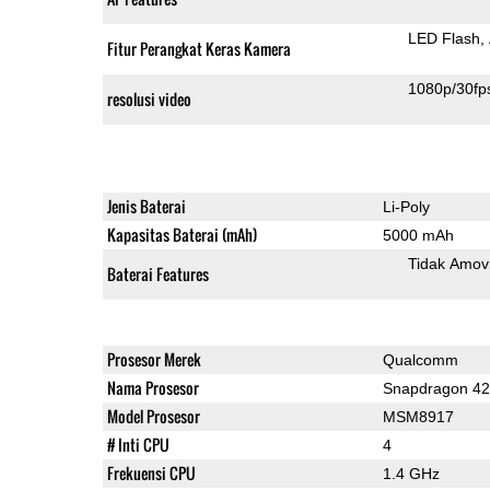
LED Flash
Fitur Perangkat Keras Kamera
1080p/30fp
resolusi video
Jenis Baterai
Li-Poly
Kapasitas Baterai (mAh)
5000 mAh
Tidak Amov
Baterai Features
Prosesor Merek
Qualcomm
Nama Prosesor
Snapdragon 4
Model Prosesor
MSM8917
# Inti CPU
4
Frekuensi CPU
1.4 GHz