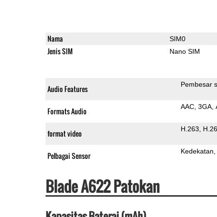
Nama
SIM0
Jenis SIM
Nano SIM
Pembesar s
Audio Features
AAC
3GA
Formats Audio
H.263
H.2
format video
Kedekatan
Pelbagai Sensor
Blade A622 Patokan
Kapasitas Baterai (mAh)