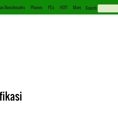
as Benchmarks
Phones
PCs
HOT!
More
Search
fikasi