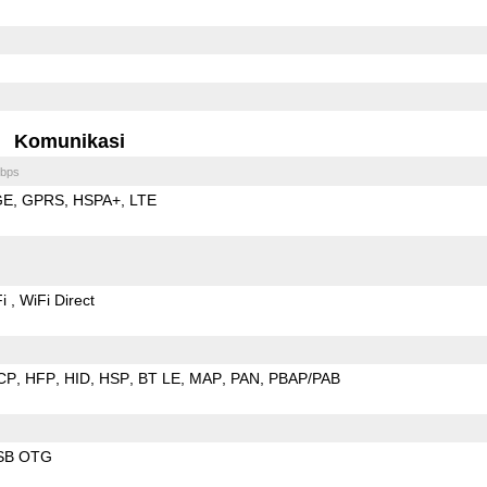
Komunikasi
bps
GE
GPRS
HSPA+
LTE
Fi
WiFi Direct
CP
HFP
HID
HSP
BT LE
MAP
PAN
PBAP/PAB
SB OTG