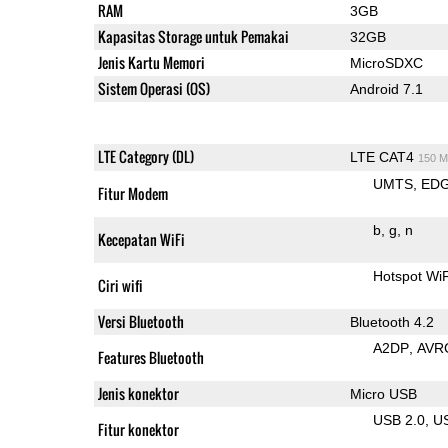
RAM
3GB
Kapasitas Storage untuk Pemakai
32GB
Jenis Kartu Memori
MicroSDXC
Sistem Operasi (OS)
Android 7.1
LTE Category (DL)
LTE CAT4
150 M
UMTS
ED
Fitur Modem
b
g
n
Kecepatan WiFi
Hotspot Wi
Ciri wifi
Versi Bluetooth
Bluetooth 4.2
A2DP
AVR
Features Bluetooth
Jenis konektor
Micro USB
USB 2.0
U
Fitur konektor