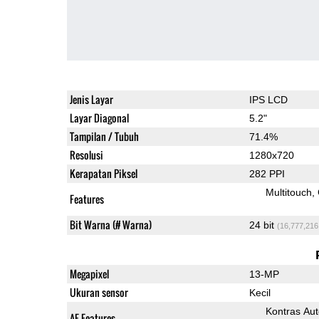
Jenis Layar
IPS LCD
Layar Diagonal
5.2"
Tampilan / Tubuh
71.4%
Resolusi
1280x720
Kerapatan Piksel
282 PPI
Multitouch
Features
Bit Warna (# Warna)
24 bit
(16,777,216
Megapixel
13-MP
Ukuran sensor
Kecil
Kontras Aut
AF Features