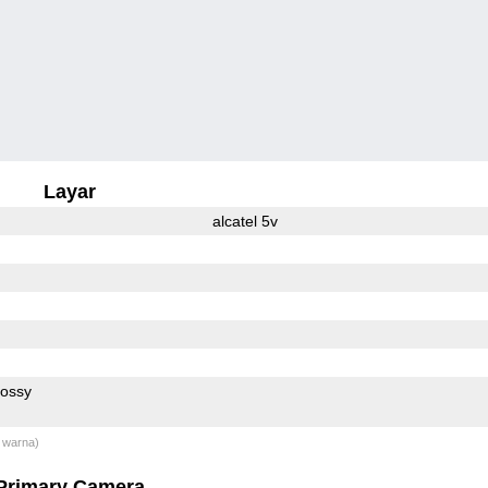
Layar
alcatel 5v
lossy
 warna)
Primary Camera