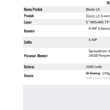
S
Nama Produk
Blade L8
Produk
Blade L8
(Laun
Layar
5" 960x480 TF
8-MP
(Utama
Kamera
5-MP
Selfie
Spreadtrum 
Prosesor, Memori
16GB Penyi
Baterai
2000 mAh
IP Rating
, 143
Desain
(2.66 x 5.41 x 0.41 