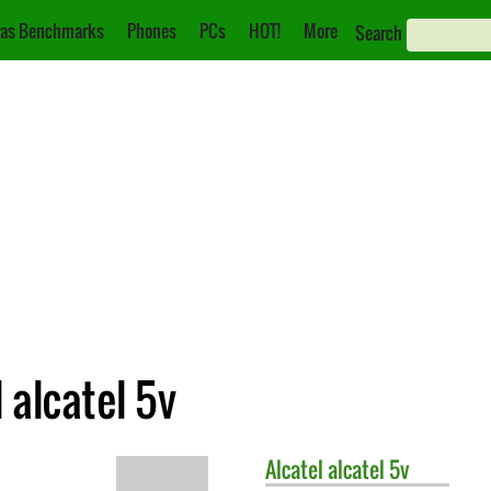
as Benchmarks
Phones
PCs
HOT!
More
Search
 alcatel 5v
Alcatel
alcatel 5v