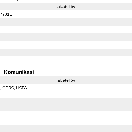
alcatel 5v
C7731E
Komunikasi
alcatel 5v
E
GPRS
HSPA+