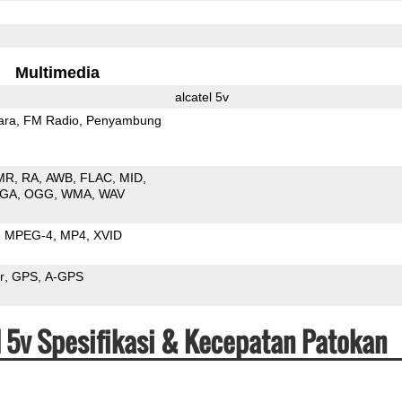
Multimedia
alcatel 5v
ara
FM Radio
Penyambung
MR
RA
AWB
FLAC
MID
GA
OGG
WMA
WAV
MPEG-4
MP4
XVID
r
GPS
A-GPS
el 5v Spesifikasi & Kecepatan Patokan