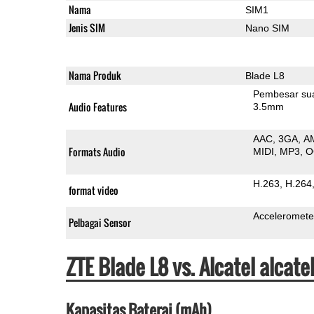
Nama
SIM1
Jenis SIM
Nano SIM
Nama Produk
Blade L8
Pembesar su
Audio Features
3.5mm
AAC
3GA
A
Formats Audio
MIDI
MP3
O
H.263
H.264
format video
Acceleromete
Pelbagai Sensor
ZTE Blade L8 vs. Alcatel alcat
Kapasitas Baterai (mAh)