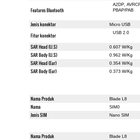
A2DP
AVRC
Features Bluetooth
PBAP/PAB
Jenis konektor
Micro USB
USB 2.0
Fitur konektor
SAR Head (U.S)
0.607 W/Kg
SAR Body (U.S)
0.962 W/Kg
SAR Head (Eur)
0.354 W/Kg
SAR Body (Eur)
0.373 W/Kg
Nama Produk
Blade L8
Nama
SIM0
Jenis SIM
Nano SIM
Nama Produk
Blade L8