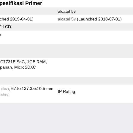
pesifikasi Primer
alcatel 5v
ched 2019-04-01)
alcatel 5v
(Launched 2018-07-01)
T LCD
)
SC7731E SoC
1GB RAM
mpanan
MicroSDXC
g
, 67.5x137.35x10.5 mm
(5oz)
IP Rating
inches)