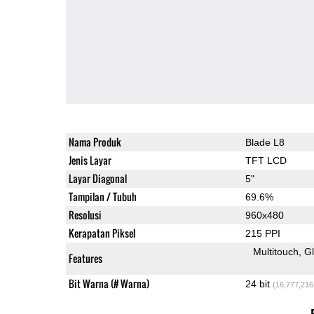
Nama Produk
Blade L8
Jenis Layar
TFT LCD
Layar Diagonal
5"
Tampilan / Tubuh
69.6%
Resolusi
960x480
Kerapatan Piksel
215 PPI
Multitouch
G
Features
Bit Warna (# Warna)
24 bit
(16,777,216