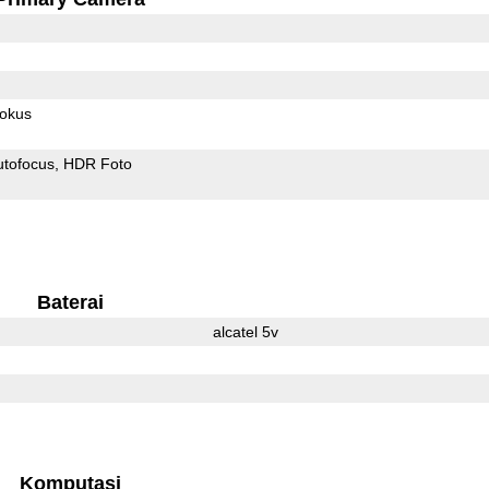
fokus
utofocus
HDR Foto
Baterai
alcatel 5v
l
Komputasi