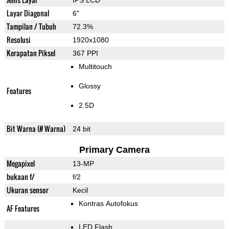
IPS LCD
Layar Diagonal
6"
Tampilan / Tubuh
72.3%
Resolusi
1920x1080
Kerapatan Piksel
367 PPI
Multitouch
Glossy
Features
2.5D
Bit Warna (# Warna)
24 bit
Primary Camera
Megapixel
13-MP
bukaan f/
f/2
Ukuran sensor
Kecil
Kontras Autofokus
AF Features
LED Flash