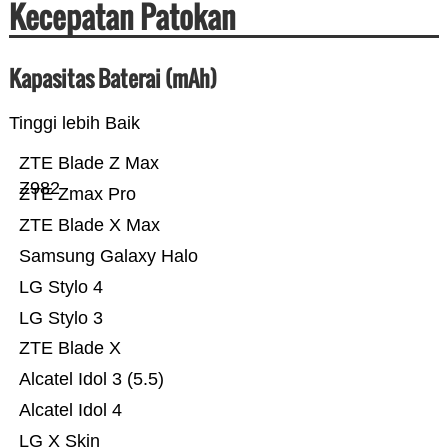
Kecepatan Patokan
Kapasitas Baterai (mAh)
Tinggi lebih Baik
ZTE Blade Z Max
Z982
ZTE Zmax Pro
ZTE Blade X Max
Samsung Galaxy Halo
LG Stylo 4
LG Stylo 3
ZTE Blade X
Alcatel Idol 3 (5.5)
Alcatel Idol 4
LG X Skin