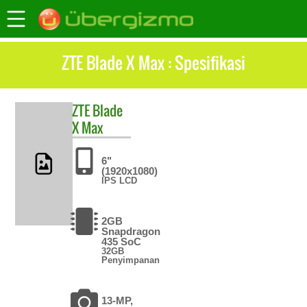
ZTE Blade X Max : Spesifikasi
ZTE
Blade
X Max
6"
(1920x1080)
IPS LCD
2GB
Snapdragon
435 SoC
32GB
Penyimpanan
13-MP,