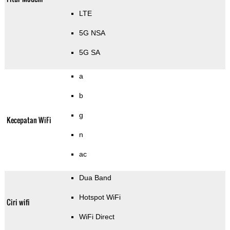
LTE
5G NSA
5G SA
a
b
g
Kecepatan WiFi
n
ac
Dua Band
Hotspot WiFi
Ciri wifi
WiFi Direct