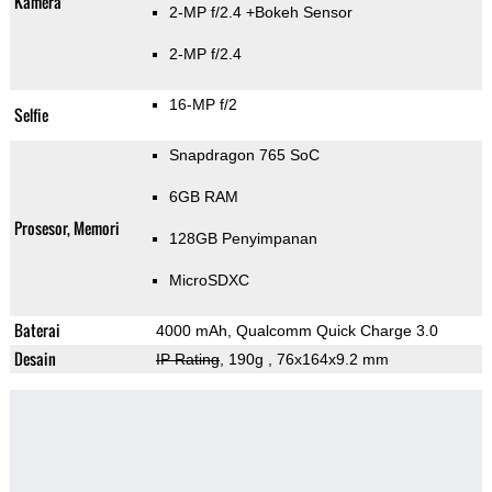
Kamera
2-MP f/2.4
+Bokeh Sensor
2-MP f/2.4
16-MP f/2
Selfie
Snapdragon 765 SoC
6GB RAM
Prosesor, Memori
128GB Penyimpanan
MicroSDXC
Baterai
4000 mAh, Qualcomm Quick Charge 3.0
Desain
IP Rating
, 190g
, 76x164x9.2 mm