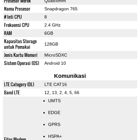
Prosesor Merek
Qualcomm
Nama Prosesor
Snapdragon 765
# Inti CPU
8
Frekuensi CPU
2.4 GHz
RAM
6GB
Kapasitas Storage
128GB
untuk Pemakai
Jenis Kartu Memori
MicroSDXC
Sistem Operasi (OS)
Android 10
Komunikasi
LTE Category (DL)
LTE CAT16
Band LTE
12, 13, 2, 4, 5, 66
UMTS
EDGE
GPRS
HSPA+
Fitur Modem