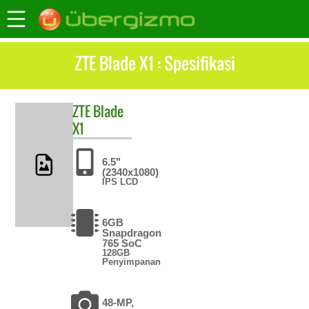
ZTE Blade X1 : Spesifikasi
ZTE
Blade
X1
6.5"
(2340x1080)
IPS LCD
6GB
Snapdragon
765 SoC
128GB
Penyimpanan
48-MP,