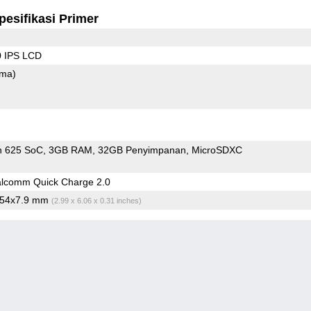
pesifikasi Primer
0 IPS LCD
ama)
n 625 SoC
3GB RAM
32GB Penyimpanan
MicroSDXC
lcomm Quick Charge 2.0
154x7.9 mm
(2.99 x 6.06 x 0.31 inches)