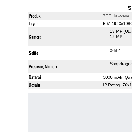
S
Produk
ZTE Hawkeye
Layar
5.5" 1920x108
13-MP
(Ut
Kamera
12-MP
8-MP
Selfie
Snapdrago
Prosesor, Memori
Baterai
3000 mAh, Qua
Desain
IP Rating
, 76x