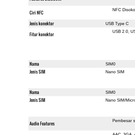
NFC Disok
Ciri NFC
Jenis konektor
USB Type C
USB 2.0
U
Fitur konektor
Nama
SIM0
Jenis SIM
Nano SIM
Nama
SIM0
Jenis SIM
Nano SIM/Mic
Pembesar s
Audio Features
AAC
3GA