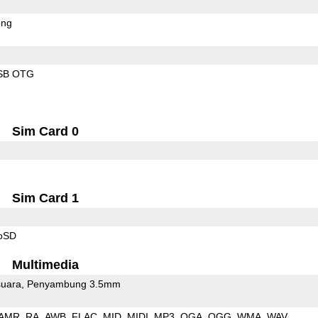
ong
SB OTG
Sim Card 0
Sim Card 1
roSD
Multimedia
uara
Penyambung 3.5mm
AMR
RA
AWB
FLAC
MID
MIDI
MP3
OGA
OGG
WMA
WAV