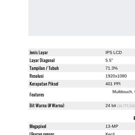
Jenis Layar
IPS LCD
Layar Diagonal
5.5"
Tampilan / Tubuh
71.3%
Resolusi
1920x1080
Kerapatan Piksel
401 PPI
Multitouch
Features
Bit Warna (# Warna)
24 bit
(16,777,216
Megapixel
13-MP
Ukuran sensor
Kecil