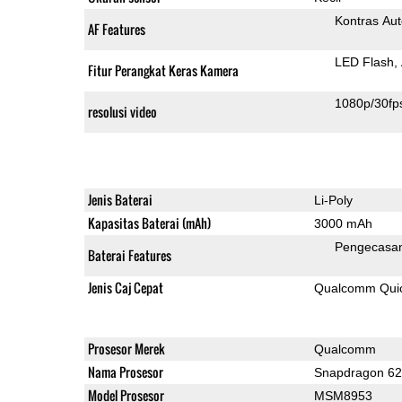
Kontras Aut
AF Features
LED Flash
Fitur Perangkat Keras Kamera
1080p/30fp
resolusi video
Jenis Baterai
Li-Poly
Kapasitas Baterai (mAh)
3000 mAh
Pengecasa
Baterai Features
Jenis Caj Cepat
Qualcomm Quic
Prosesor Merek
Qualcomm
Nama Prosesor
Snapdragon 6
Model Prosesor
MSM8953