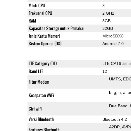
# Inti CPU
8
Frekuensi CPU
2 GHz
RAM
3GB
Kapasitas Storage untuk Pemakai
32GB
Jenis Kartu Memori
MicroSDXC
Sistem Operasi (OS)
Android 7.0
LTE Category (DL)
LTE CAT6
301 M
Band LTE
12
UMTS
ED
Fitur Modem
b
g
n
a
a
Kecepatan WiFi
Dua Band
Ciri wifi
Versi Bluetooth
Bluetooth 4.2
A2DP
AVR
Features Bluetooth