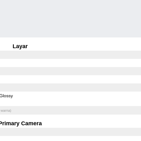
Layar
Glossy
 warna)
Primary Camera