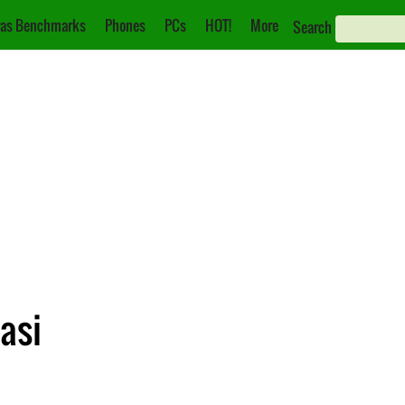
as Benchmarks
Phones
PCs
HOT!
More
Search
asi