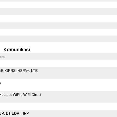
Komunikasi
bps
GE
GPRS
HSPA+
LTE
c
Hotspot WiFi
WiFi Direct
CP
BT EDR
HFP