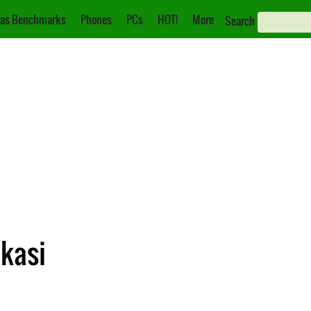
as Benchmarks
Phones
PCs
HOT!
More
Search
ikasi