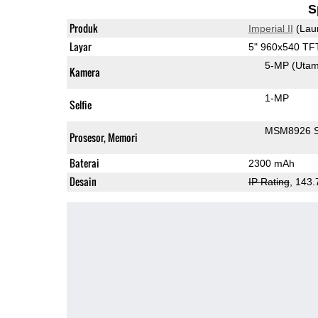
S
Produk
Imperial II
(Lau
Layar
5" 960x540 TF
5-MP
(Uta
Kamera
1-MP
Selfie
MSM8926 S
Prosesor, Memori
Baterai
2300 mAh
Desain
IP Rating
, 143