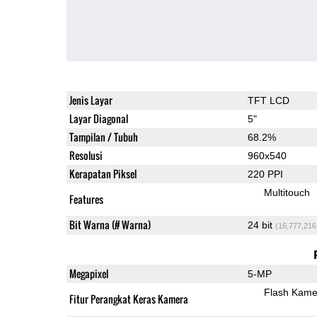
Jenis Layar
TFT LCD
Layar Diagonal
5"
Tampilan / Tubuh
68.2%
Resolusi
960x540
Kerapatan Piksel
220 PPI
Multitouch
Features
Bit Warna (# Warna)
24 bit
(16,777,216
Megapixel
5-MP
Flash Kame
Fitur Perangkat Keras Kamera