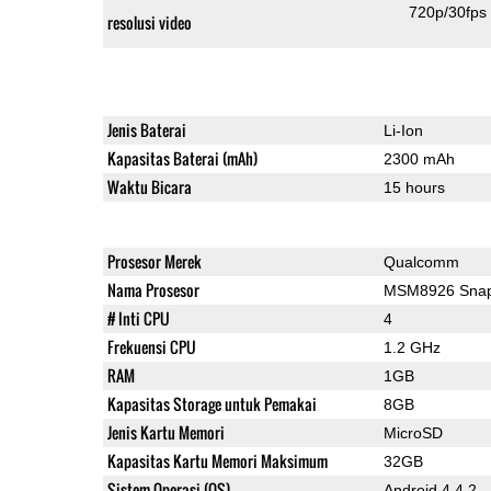
720p/30fps
resolusi video
Jenis Baterai
Li-Ion
Kapasitas Baterai (mAh)
2300 mAh
Waktu Bicara
15 hours
Prosesor Merek
Qualcomm
Nama Prosesor
MSM8926 Snap
# Inti CPU
4
Frekuensi CPU
1.2 GHz
RAM
1GB
Kapasitas Storage untuk Pemakai
8GB
Jenis Kartu Memori
MicroSD
Kapasitas Kartu Memori Maksimum
32GB
Sistem Operasi (OS)
Android 4.4.2