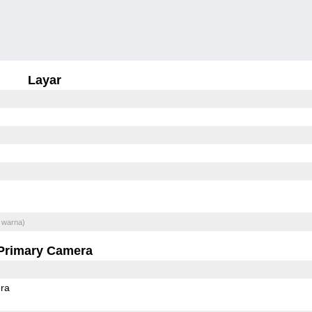
Layar
 warna)
Primary Camera
ra