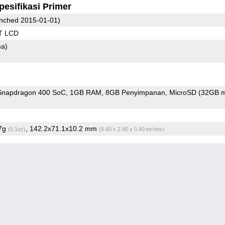
pesifikasi Primer
nched 2015-01-01)
T LCD
ma)
napdragon 400 SoC
1GB RAM
8GB Penyimpanan
MicroSD (32GB m
.7g
, 142.2x71.1x10.2 mm
(5.1oz)
(5.60 x 2.80 x 0.40 inches)