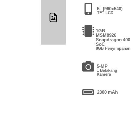
5" (960x540)
TFT LCD
1GB
MSM8926
Snapdragon 400
SoC
8GB Penyimpanan
5-MP
1 Belakang
Kamera
2300 mAh