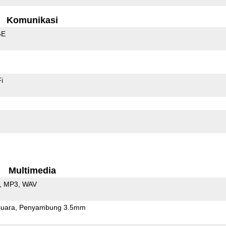
Komunikasi
GE
i
Multimedia
MP3
WAV
uara
Penyambung 3.5mm