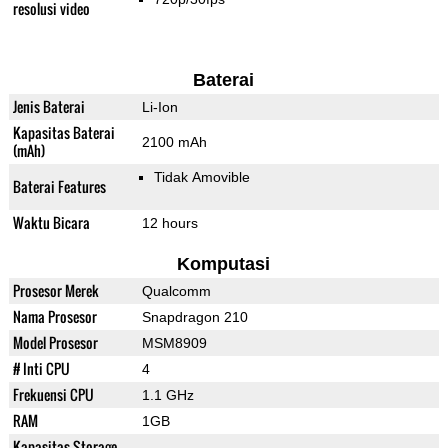
resolusi video
Baterai
Jenis Baterai
Li-Ion
Kapasitas Baterai
2100 mAh
(mAh)
Tidak Amovible
Baterai Features
Waktu Bicara
12 hours
Komputasi
Prosesor Merek
Qualcomm
Nama Prosesor
Snapdragon 210
Model Prosesor
MSM8909
# Inti CPU
4
Frekuensi CPU
1.1 GHz
RAM
1GB
Kapasitas Storage