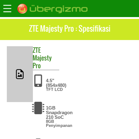
ZTE Majesty Pro : Spesifikasi
ZTE
Majesty
Pro
4.5"
(854x480)
TFT LCD
1GB
Snapdragon
210 SoC
8GB
Penyimpanan