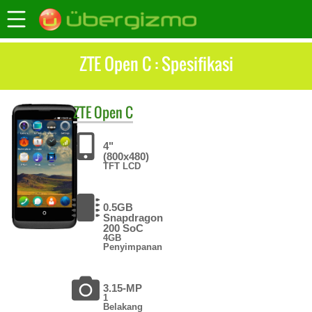
ZTE Open C : Spesifikasi
ZTE
Open C
4"
(800x480)
TFT LCD
0.5GB
Snapdragon
200 SoC
4GB
Penyimpanan
3.15-MP
1
Belakang