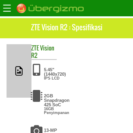
ZTE Vision R2 : Spesifikasi
ZTE
Vision
R2
5.45"
(1440x720)
IPS LCD
2GB
Snapdragon
425 SoC
16GB
Penyimpanan
13-MP