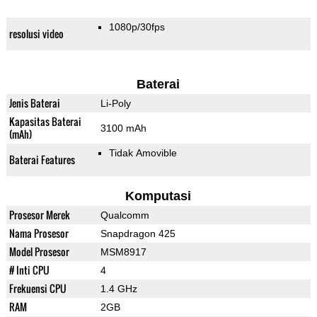
1080p/30fps
resolusi video
Baterai
Jenis Baterai
Li-Poly
Kapasitas Baterai
3100 mAh
(mAh)
Tidak Amovible
Baterai Features
Komputasi
Prosesor Merek
Qualcomm
Nama Prosesor
Snapdragon 425
Model Prosesor
MSM8917
# Inti CPU
4
Frekuensi CPU
1.4 GHz
RAM
2GB