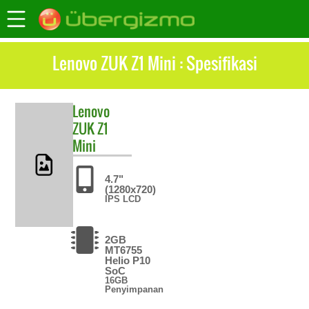
Lenovo ZUK Z1 Mini : Spesifikasi
Lenovo
ZUK Z1
Mini
4.7"
(1280x720)
IPS LCD
2GB
MT6755
Helio P10
SoC
16GB
Penyimpanan