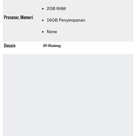
2GB RAM
Prosesor, Memori
16GB Penyimpanan
None
Desain
IP Rating