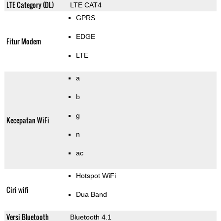
LTE Category (DL)
LTE CAT4
GPRS
EDGE
Fitur Modem
LTE
a
b
g
Kecepatan WiFi
n
ac
Hotspot WiFi
Ciri wifi
Dua Band
Versi Bluetooth
Bluetooth 4.1