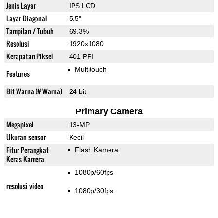
Jenis Layar
IPS LCD
Layar Diagonal
5.5"
Tampilan / Tubuh
69.3%
Resolusi
1920x1080
Kerapatan Piksel
401 PPI
Multitouch
Features
Bit Warna (# Warna)
24 bit
Primary Camera
Megapixel
13-MP
Ukuran sensor
Kecil
Fitur Perangkat
Flash Kamera
Keras Kamera
1080p/60fps
resolusi video
1080p/30fps