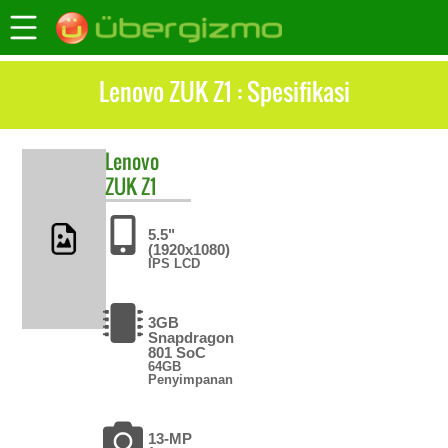
Lenovo ZUK Z1 : Spesifikasi
Lenovo
ZUK Z1
5.5"
(1920x1080)
IPS LCD
3GB
Snapdragon
801 SoC
64GB
Penyimpanan
13-MP