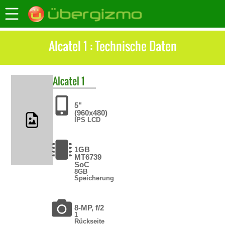
Alcatel 1 : Technische Daten
Alcatel
1
5"
(960x480)
IPS LCD
1GB
MT6739
SoC
8GB
Speicherung
8-MP, f/2
1
Rückseite