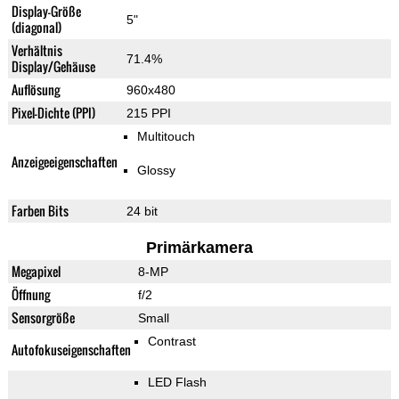
Display-Größe
5"
(diagonal)
Verhältnis
71.4%
Display/Gehäuse
Auflösung
960x480
Pixel-Dichte (PPI)
215 PPI
Multitouch
Anzeigeeigenschaften
Glossy
Farben Bits
24 bit
Primärkamera
Megapixel
8-MP
Öffnung
f/2
Sensorgröße
Small
Contrast
Autofokuseigenschaften
LED Flash