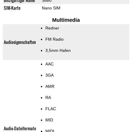
einzigartiger Name
SIM0
SIM-Karte
Nano SIM
Multimedia
Redner
FM Radio
Audioeigenschaften
3,5mm Hafen
AAC
3GA
AMR
RA
FLAC
MID
Audio-Dateiformate
MIDI