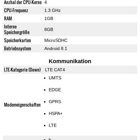
Anzhal der CPU-Kerne
4
CPU-Frequenz
1.3 GHz
RAM
1GB
Interne
8GB
Speichergröße
Speicherkarten
MicroSDHC
Betriebssystem
Android 8.1
Kommunikation
LTE-Kategorie (Down)
LTE CAT4
UMTS
EDGE
GPRS
Modemeigenschaften
HSPA+
LTE
b