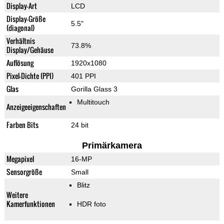
Display-Art
LCD
Display-Größe
5.5"
(diagonal)
Verhältnis
73.8%
Display/Gehäuse
Auflösung
1920x1080
Pixel-Dichte (PPI)
401 PPI
Glas
Gorilla Glass 3
Multitouch
Anzeigeeigenschaften
Farben Bits
24 bit
Primärkamera
Megapixel
16-MP
Sensorgröße
Small
Blitz
Weitere
Kamerfunktionen
HDR foto