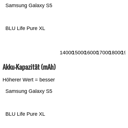
Samsung Galaxy S5
BLU Life Pure XL
14000
15000
16000
17000
18000
19
Akku-Kapazität (mAh)
Höherer Wert = besser
Samsung Galaxy S5
BLU Life Pure XL