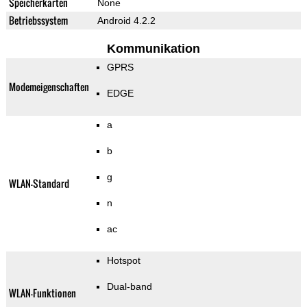
Speicherkarten
None
Betriebssystem
Android 4.2.2
Kommunikation
GPRS
Modemeigenschaften
EDGE
a
b
g
WLAN-Standard
n
ac
Hotspot
Dual-band
WLAN-Funktionen