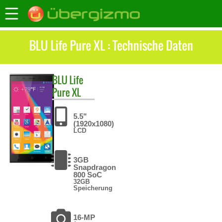
BLU Life Pure XL : Technische Daten
BLU
Life
Pure XL
5.5"
(1920x1080)
LCD
3GB
Snapdragon
800 SoC
32GB
Speicherung
16-MP