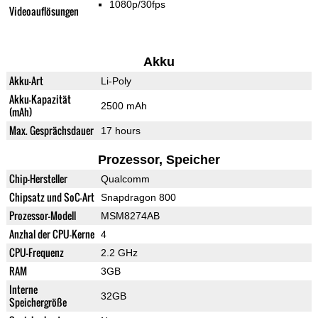
1080p/30fps
Videoauflösungen
Akku
Akku-Art
Li-Poly
Akku-Kapazität
2500 mAh
(mAh)
Max. Gesprächsdauer
17 hours
Prozessor, Speicher
Chip-Hersteller
Qualcomm
Chipsatz und SoC-Art
Snapdragon 800
Prozessor-Modell
MSM8274AB
Anzhal der CPU-Kerne
4
CPU-Frequenz
2.2 GHz
RAM
3GB
Interne
32GB
Speichergröße