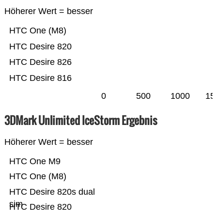
Höherer Wert = besser
HTC One (M8)
HTC Desire 820
HTC Desire 826
HTC Desire 816
0
500
1000
15
3DMark Unlimited IceStorm Ergebnis
Höherer Wert = besser
HTC One M9
HTC One (M8)
HTC Desire 820s dual
sim
HTC Desire 820