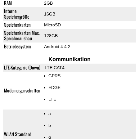
RAM
2GB
Interne
16GB
Speichergröße
Speicherkarten
MicroSD
Speicherkarten Max.
128GB
Speicherausbau
Betriebssystem
Android 4.4.2
Kommunikation
LTE-Kategorie (Down)
LTE CAT4
GPRS
EDGE
Modemeigenschaften
LTE
a
b
WLAN-Standard
g