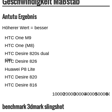
Geschwindigkeit Maßstab
Antutu Ergebnis
Höherer Wert = besser
HTC One M9
HTC One (M8)
HTC Desire 820s dual
sim
HTC Desire 826
Huawei P8 Lite
HTC Desire 820
HTC Desire 816
10000
20000
30000
40000
50000
60
benchmark 3dmark slingshot