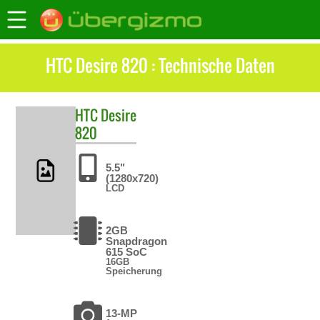
HTC Desire 820 : Technische Daten
HTC
Desire
820
5.5"
(1280x720)
LCD
2GB
Snapdragon
615 SoC
16GB
Speicherung
13-MP