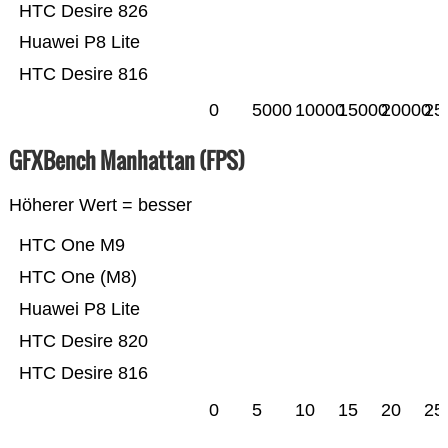
HTC Desire 826
Huawei P8 Lite
HTC Desire 816
0
5000
10000
15000
20000
25
GFXBench Manhattan (FPS)
Höherer Wert = besser
HTC One M9
HTC One (M8)
Huawei P8 Lite
HTC Desire 820
HTC Desire 816
0
5
10
15
20
25