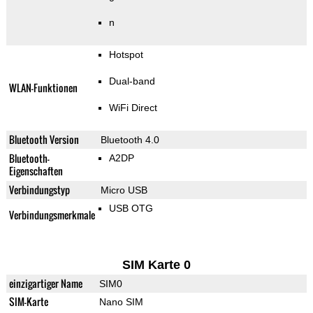
n
Hotspot
Dual-band
WLAN-Funktionen
WiFi Direct
Bluetooth Version
Bluetooth 4.0
Bluetooth-
A2DP
Eigenschaften
Verbindungstyp
Micro USB
USB OTG
Verbindungsmerkmale
SIM Karte 0
einzigartiger Name
SIM0
SIM-Karte
Nano SIM