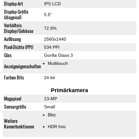
Display-Art
IPS LCD
Display-Größe
5.5"
(diagonal)
Verhältnis
72.9%
Display/Gehäuse
Auflösung
2560x1440
Pixel-Dichte (PPI)
534 PPI
Glas
Gorilla Glass 3
Multitouch
Anzeigeeigenschaften
Farben Bits
24 bit
Primärkamera
Megapixel
13-MP
Sensorgröße
Small
Blitz
Weitere
Kamerfunktionen
HDR foto