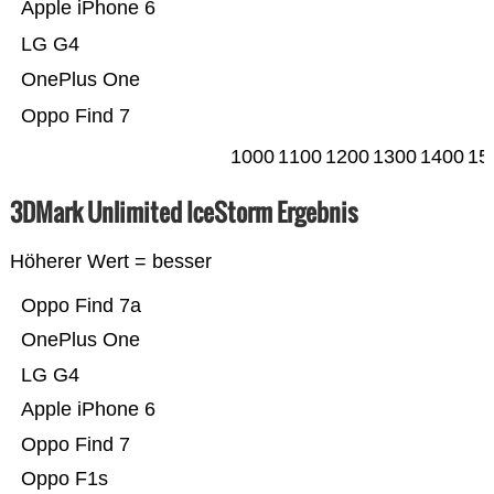
Apple iPhone 6
LG G4
OnePlus One
Oppo Find 7
1000
1100
1200
1300
1400
15
3DMark Unlimited IceStorm Ergebnis
Höherer Wert = besser
Oppo Find 7a
OnePlus One
LG G4
Apple iPhone 6
Oppo Find 7
Oppo F1s