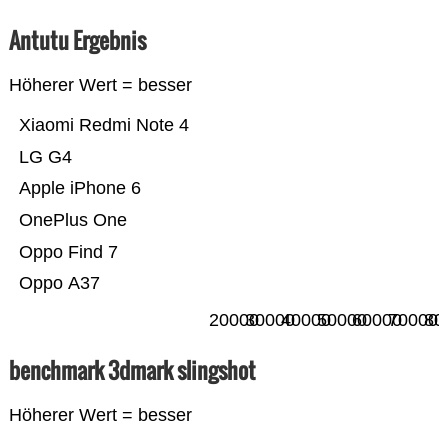
Antutu Ergebnis
Höherer Wert = besser
Xiaomi Redmi Note 4
LG G4
Apple iPhone 6
OnePlus One
Oppo Find 7
Oppo A37
20000
30000
40000
50000
60000
70000
80
benchmark 3dmark slingshot
Höherer Wert = besser