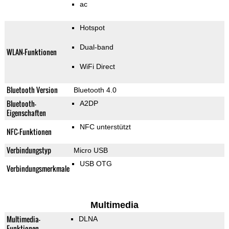
ac
Hotspot
Dual-band
WLAN-Funktionen
WiFi Direct
Bluetooth Version
Bluetooth 4.0
Bluetooth-
A2DP
Eigenschaften
NFC unterstützt
NFC-Funktionen
Verbindungstyp
Micro USB
USB OTG
Verbindungsmerkmale
Multimedia
Multimedia-
DLNA
Funktionen