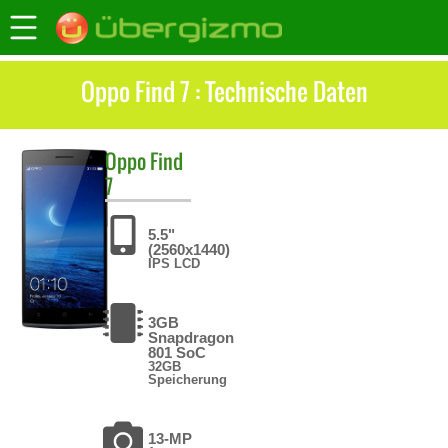
Oppo Find 7 : Technische Daten
Oppo
Find
7
5.5"
(2560x1440)
IPS LCD
3GB
Snapdragon
801 SoC
32GB
Speicherung
13-MP