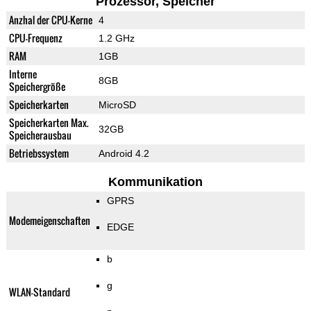
Prozessor, Speicher
Anzhal der CPU-Kerne
4
CPU-Frequenz
1.2 GHz
RAM
1GB
Interne
8GB
Speichergröße
Speicherkarten
MicroSD
Speicherkarten Max.
32GB
Speicherausbau
Betriebssystem
Android 4.2
Kommunikation
GPRS
Modemeigenschaften
EDGE
b
g
WLAN-Standard