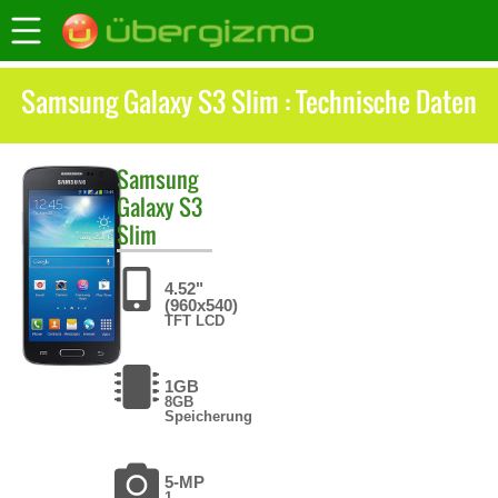
Samsung Galaxy S3 Slim : Technische Daten
Samsung
Galaxy S3
Slim
4.52"
(960x540)
TFT LCD
1GB
8GB
Speicherung
5-MP
1