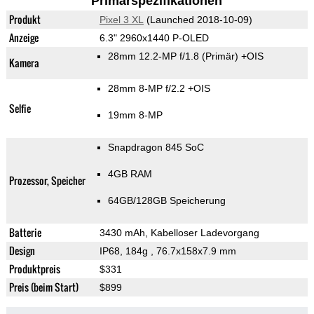
Primärspezifikationen
Produkt
Pixel 3 XL
(Launched 2018-10-09)
Anzeige
6.3" 2960x1440 P-OLED
28mm 12.2-MP f/1.8
(Primär)
+OIS
Kamera
28mm 8-MP f/2.2 +OIS
Selfie
19mm 8-MP
Snapdragon 845 SoC
4GB RAM
Prozessor, Speicher
64GB/128GB Speicherung
Batterie
3430 mAh, Kabelloser Ladevorgang
Design
IP68, 184g
, 76.7x158x7.9 mm
Produktpreis
$331
Preis (beim Start)
$899