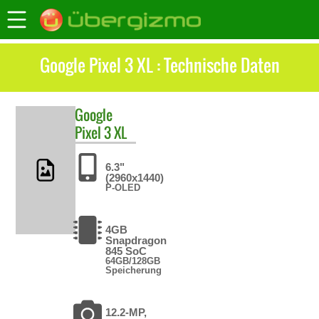
Google Pixel 3 XL : Technische Daten
Google
Pixel 3 XL
6.3"
(2960x1440)
P-OLED
4GB
Snapdragon
845 SoC
64GB/128GB
Speicherung
12.2-MP,