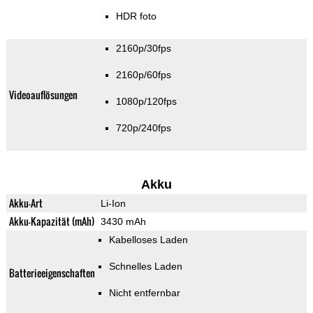
HDR foto
2160p/30fps
2160p/60fps
Videoauflösungen
1080p/120fps
720p/240fps
Akku
Akku-Art
Li-Ion
Akku-Kapazität (mAh)
3430 mAh
Kabelloses Laden
Schnelles Laden
Batterieeigenschaften
Nicht entfernbar