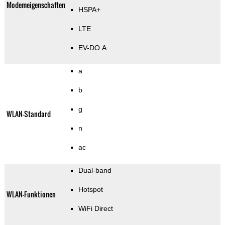
Modemeigenschaften
HSPA+
LTE
EV-DO A
a
b
g
WLAN-Standard
n
ac
Dual-band
Hotspot
WLAN-Funktionen
WiFi Direct