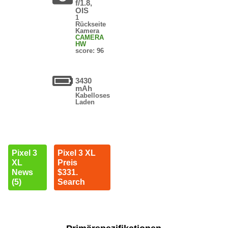
f/1.8,
OIS
1
Rückseite
Kamera
CAMERA
HW
score: 96
3430
mAh
Kabelloses
Laden
Pixel 3
Pixel 3 XL
XL
Preis
News
$331.
(5)
Search