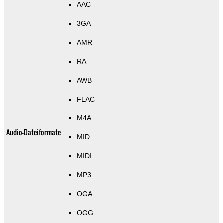
AAC
3GA
AMR
RA
AWB
FLAC
M4A
Audio-Dateiformate
MID
MIDI
MP3
OGA
OGG