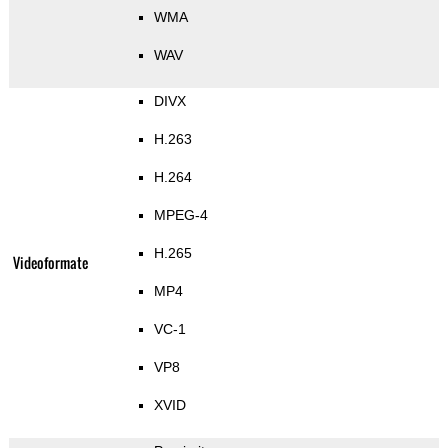
WMA
WAV
DIVX
H.263
H.264
MPEG-4
H.265
Videoformate
MP4
VC-1
VP8
XVID