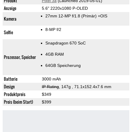
Produkt
Pixel 3a
(Launched 2019-05-01)
Anzeige
5.6" 2220x1080 P-OLED
27mm 12-MP f/1.8
(Primär)
+OIS
Kamera
8-MP f/2
Selfie
Snapdragon 670 SoC
4GB RAM
Prozessor, Speicher
64GB Speicherung
Batterie
3000 mAh
Design
IP Rating
, 147g
, 71.1x152.4x7.6 mm
Produktpreis
$349
Preis (beim Start)
$399