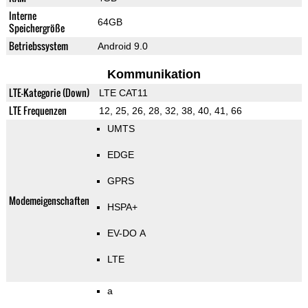
Interne
64GB
Speichergröße
Betriebssystem
Android 9.0
Kommunikation
LTE-Kategorie (Down)
LTE CAT11
LTE Frequenzen
12, 25, 26, 28, 32, 38, 40, 41, 66
UMTS
EDGE
GPRS
Modemeigenschaften
HSPA+
EV-DO A
LTE
a