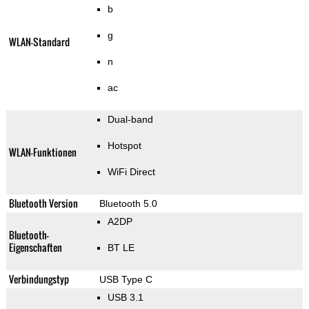
b
g
WLAN-Standard
n
ac
Dual-band
Hotspot
WLAN-Funktionen
WiFi Direct
Bluetooth Version
Bluetooth 5.0
A2DP
Bluetooth-
Eigenschaften
BT LE
Verbindungstyp
USB Type C
USB 3.1