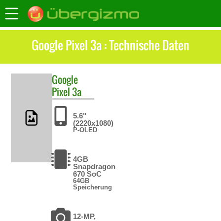
Google Pixel 3a : Technische Daten
Google
Pixel 3a
5.6"
(2220x1080)
P-OLED
4GB
Snapdragon
670 SoC
64GB
Speicherung
12-MP,