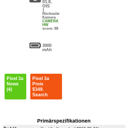
f/1.8,
OIS
1
Rückseite
Kamera
CAMERA
HW
score: 88
3000
mAh
Pixel 3a
Pixel 3a
News
Preis
(4)
$349.
Search
Primärspezifikationen