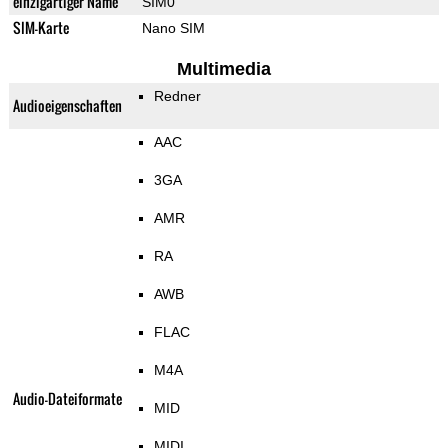
einzigartiger Name
SIM0
SIM-Karte
Nano SIM
Multimedia
Redner
Audioeigenschaften
AAC
3GA
AMR
RA
AWB
FLAC
M4A
Audio-Dateiformate
MID
MIDI