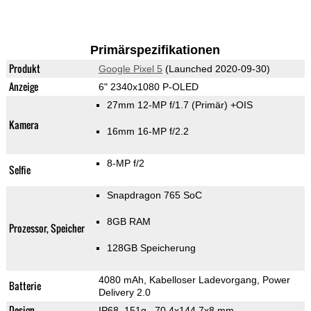
Primärspezifikationen
Produkt
Google Pixel 5
(Launched 2020-09-30)
Anzeige
6" 2340x1080 P-OLED
27mm 12-MP f/1.7
(Primär)
+OIS
Kamera
16mm 16-MP f/2.2
8-MP f/2
Selfie
Snapdragon 765 SoC
8GB RAM
Prozessor, Speicher
128GB Speicherung
4080 mAh, Kabelloser Ladevorgang, Power
Batterie
Delivery 2.0
Design
IP68, 151g
, 70.4x144.7x8 mm