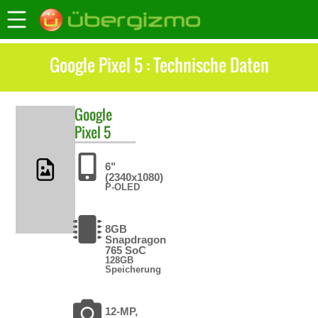
Google Pixel 5 : Technische Daten
Google
Pixel 5
6"
(2340x1080)
P-OLED
8GB
Snapdragon
765 SoC
128GB
Speicherung
12-MP,