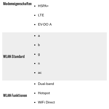
Modemeigenschaften
HSPA+
LTE
EV-DO A
a
b
g
WLAN-Standard
n
ac
Dual-band
Hotspot
WLAN-Funktionen
WiFi Direct