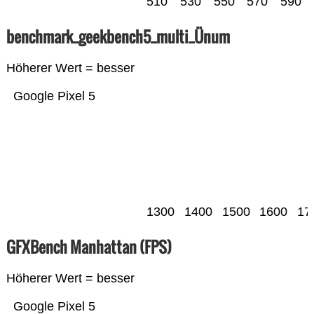
510
530
550
570
590
benchmark_geekbench5_multi_Ünum
Höherer Wert = besser
Google Pixel 5
1300
1400
1500
1600
17
GFXBench Manhattan (FPS)
Höherer Wert = besser
Google Pixel 5