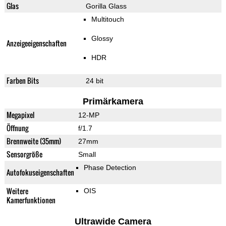
Glas
Gorilla Glass
Multitouch
Glossy
Anzeigeeigenschaften
HDR
Farben Bits
24 bit
Primärkamera
Megapixel
12-MP
Öffnung
f/1.7
Brennweite (35mm)
27mm
Sensorgröße
Small
Phase Detection
Autofokuseigenschaften
Weitere
OIS
Kamerfunktionen
Ultrawide Camera