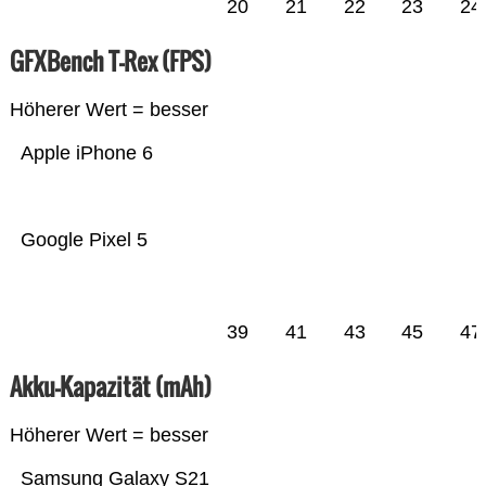
20
21
22
23
24
GFXBench T-Rex (FPS)
Höherer Wert = besser
Apple iPhone 6
Google Pixel 5
39
41
43
45
47
Akku-Kapazität (mAh)
Höherer Wert = besser
Samsung Galaxy S21