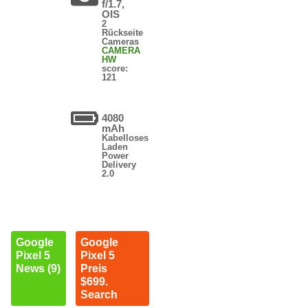
f/1.7,
OIS
2
Rückseite
Cameras
CAMERA
HW
score:
121
4080
mAh
Kabelloses
Laden
Power
Delivery
2.0
Google
Google
Pixel 5
Pixel 5
News (9)
Preis
$699.
Search