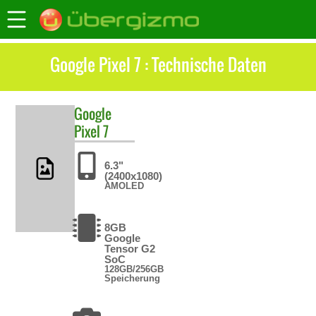
Google Pixel 7 : Technische Daten
Google
Pixel 7
6.3"
(2400x1080)
AMOLED
8GB
Google
Tensor G2
SoC
128GB/256GB
Speicherung