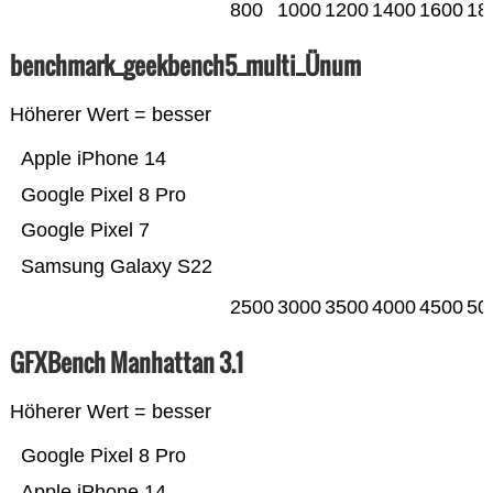
800
1000
1200
1400
1600
18
benchmark_geekbench5_multi_Ünum
Höherer Wert = besser
Apple iPhone 14
Google Pixel 8 Pro
Google Pixel 7
Samsung Galaxy S22
2500
3000
3500
4000
4500
50
GFXBench Manhattan 3.1
Höherer Wert = besser
Google Pixel 8 Pro
Apple iPhone 14