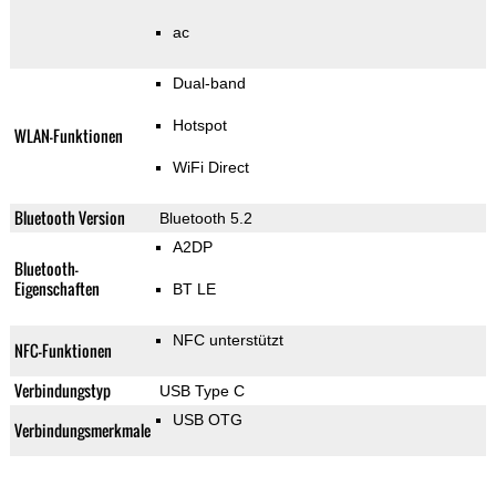
ac
Dual-band
Hotspot
WLAN-Funktionen
WiFi Direct
Bluetooth Version
Bluetooth 5.2
A2DP
Bluetooth-
Eigenschaften
BT LE
NFC unterstützt
NFC-Funktionen
Verbindungstyp
USB Type C
USB OTG
Verbindungsmerkmale