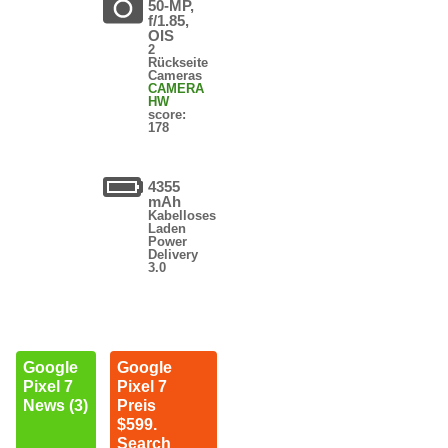
50-MP,
f/1.85,
OIS
2
Rückseite
Cameras
CAMERA
HW
score:
178
4355
mAh
Kabelloses
Laden
Power
Delivery
3.0
Google
Google
Pixel 7
Pixel 7
News (3)
Preis
$599.
Search