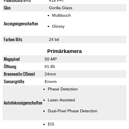
Pixel-Dichte (PPI)
418 PPI
Glas
Gorilla Glass
Multitouch
Anzeigeeigenschaften
Glossy
Farben Bits
24 bit
Primärkamera
Megapixel
50-MP
Öffnung
f/1.85
Brennweite (35mm)
24mm
Sensorgröße
Enorm
Phase Detection
Laser-Assisted
Autofokuseigenschaften
Dual-Pixel Phase Detection
EIS