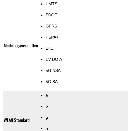
UMTS
EDGE
GPRS
HSPA+
Modemeigenschaften
LTE
EV-DO A
5G NSA
5G SA
a
b
g
WLAN-Standard
n