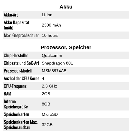
Akku
Akku-Art
Li-Ion
Akku-Kapazität
2300 mAh
(mAh)
Max. Gesprächsdauer
10 hours
Prozessor, Speicher
Chip-Hersteller
Qualcomm
Chipsatz und SoC-Art
Snapdragon 801
Prozessor-Modell
MSM8974AB
Anzhal der CPU-Kerne
4
CPU-Frequenz
2.3 GHz
RAM
2GB
Interne
8GB
Speichergröße
Speicherkarten
MicroSD
Speicherkarten Max.
32GB
Speicherausbau