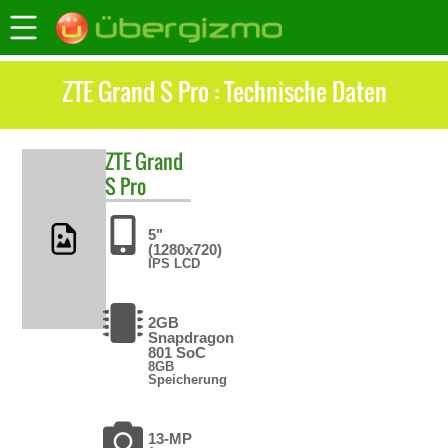
ZTE Grand S Pro : Technische Daten
ZTE
Grand
S Pro
5"
(1280x720)
IPS LCD
2GB
Snapdragon
801 SoC
8GB
Speicherung
13-MP