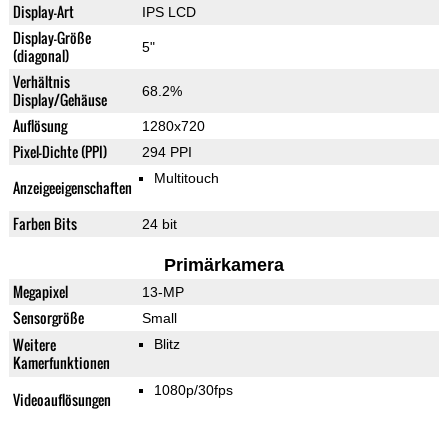
Display-Art
IPS LCD
Display-Größe
5"
(diagonal)
Verhältnis
68.2%
Display/Gehäuse
Auflösung
1280x720
Pixel-Dichte (PPI)
294 PPI
Multitouch
Anzeigeeigenschaften
Farben Bits
24 bit
Primärkamera
Megapixel
13-MP
Sensorgröße
Small
Weitere
Blitz
Kamerfunktionen
1080p/30fps
Videoauflösungen