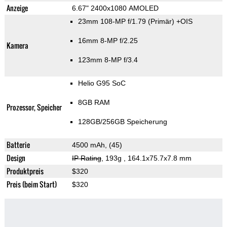
Anzeige
6.67" 2400x1080 AMOLED
23mm 108-MP f/1.79
(Primär)
+OIS
16mm 8-MP f/2.25
Kamera
123mm 8-MP f/3.4
Helio G95 SoC
8GB RAM
Prozessor, Speicher
128GB/256GB Speicherung
Batterie
4500 mAh, (45)
Design
IP Rating
, 193g
, 164.1x75.7x7.8 mm
Produktpreis
$320
Preis (beim Start)
$320