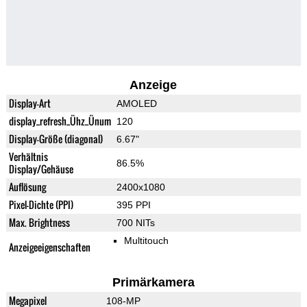
Anzeige
Display-Art
AMOLED
display_refresh_Ühz_Ünum
120
Display-Größe (diagonal)
6.67"
Verhältnis
86.5%
Display/Gehäuse
Auflösung
2400x1080
Pixel-Dichte (PPI)
395 PPI
Max. Brightness
700 NITs
Multitouch
Anzeigeeigenschaften
Primärkamera
Megapixel
108-MP