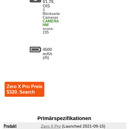
f/1.79,
OIS
3
Rückseite
Cameras
CAMERA
HW
score:
155
4500
mAh
(45)
Zero X Pro Preis
$320. Search
Primärspezifikationen
Produkt
Zero X Pro
(Launched 2021-09-15)