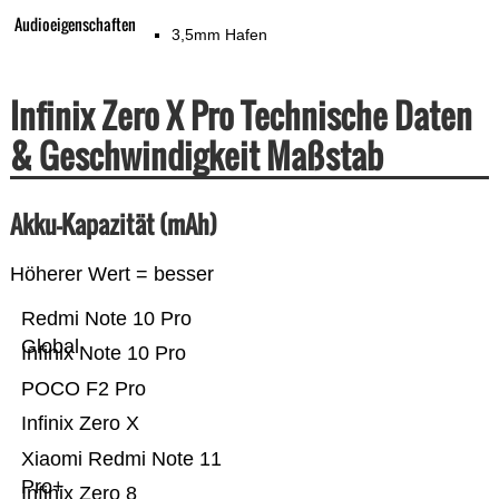
Audioeigenschaften
3,5mm Hafen
Infinix Zero X Pro Technische Daten
& Geschwindigkeit Maßstab
Akku-Kapazität (mAh)
Höherer Wert = besser
Redmi Note 10 Pro
Global
Infinix Note 10 Pro
POCO F2 Pro
Infinix Zero X
Xiaomi Redmi Note 11
Pro+
Infinix Zero 8