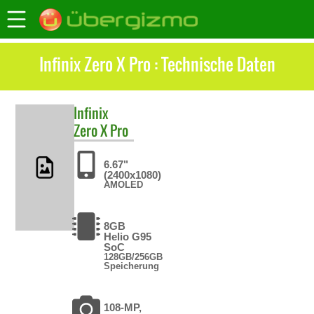
Infinix Zero X Pro : Technische Daten
Infinix
Zero X Pro
6.67"
(2400x1080)
AMOLED
8GB
Helio G95
SoC
128GB/256GB
Speicherung
108-MP,