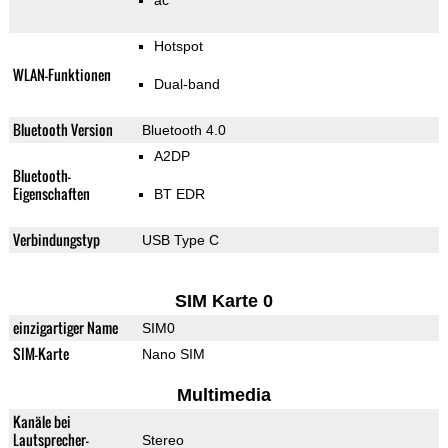
ac
Hotspot
WLAN-Funktionen
Dual-band
Bluetooth Version
Bluetooth 4.0
A2DP
Bluetooth-
Eigenschaften
BT EDR
Verbindungstyp
USB Type C
SIM Karte 0
einzigartiger Name
SIM0
SIM-Karte
Nano SIM
Multimedia
Kanäle bei
Lautsprecher-
Stereo