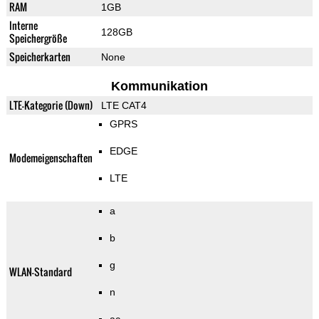
RAM
1GB
Interne
128GB
Speichergröße
Speicherkarten
None
Kommunikation
LTE-Kategorie (Down)
LTE CAT4
GPRS
EDGE
Modemeigenschaften
LTE
a
b
g
WLAN-Standard
n