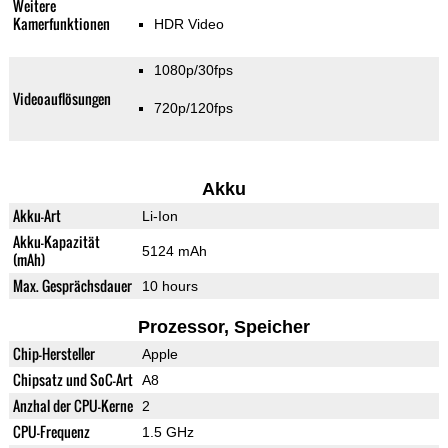
Weitere
Kamerfunktionen
HDR Video
1080p/30fps
Videoauflösungen
720p/120fps
Akku
Akku-Art
Li-Ion
Akku-Kapazität
5124 mAh
(mAh)
Max. Gesprächsdauer
10 hours
Prozessor, Speicher
Chip-Hersteller
Apple
Chipsatz und SoC-Art
A8
Anzhal der CPU-Kerne
2
CPU-Frequenz
1.5 GHz