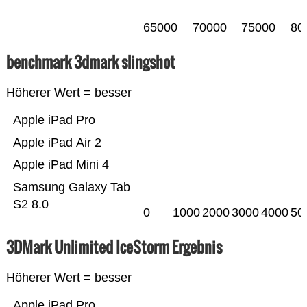
65000
70000
75000
80
benchmark 3dmark slingshot
Höherer Wert = besser
Apple iPad Pro
Apple iPad Air 2
Apple iPad Mini 4
Samsung Galaxy Tab
S2 8.0
0
1000
2000
3000
4000
50
3DMark Unlimited IceStorm Ergebnis
Höherer Wert = besser
Apple iPad Pro