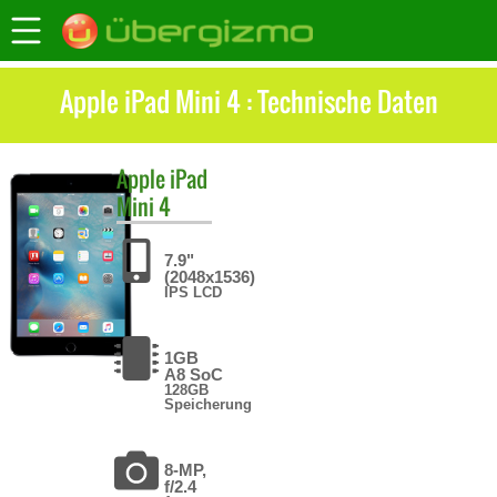
Apple iPad Mini 4 : Technische Daten
Apple
iPad
Mini 4
7.9"
(2048x1536)
IPS LCD
1GB
A8 SoC
128GB
Speicherung
8-MP,
f/2.4