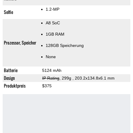
1.2-MP
Selfie
A8 SoC
1GB RAM
Prozessor, Speicher
128GB Speicherung
None
Batterie
5124 mAh
Design
IP Rating
, 299g
, 203.2x134.8x6.1 mm
Produktpreis
$375