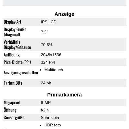
Anzeige
Display-Art
IPS LCD
Display-Größe
7.9"
(diagonal)
Verhältnis
70.6%
Display/Gehäuse
Auflösung
2048x1536
Pixel-Dichte (PPI)
324 PPI
Multitouch
Anzeigeeigenschaften
Farben Bits
24 bit
Primärkamera
Megapixel
8-MP
Öffnung
f/2.4
Sensorgröße
Sehr klein
HDR foto