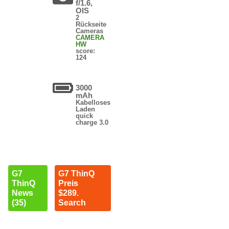
f/1.6,
OIS
2
Rückseite
Cameras
CAMERA
HW
score:
124
3000
mAh
Kabelloses
Laden
quick
charge 3.0
G7
G7 ThinQ
ThinQ
Preis
News
$289.
(35)
Search