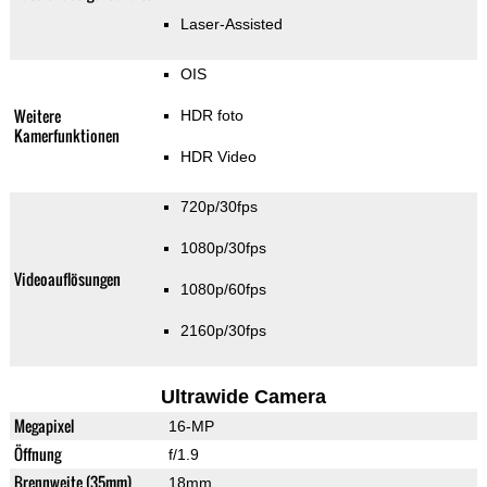
Laser-Assisted
OIS
Weitere
HDR foto
Kamerfunktionen
HDR Video
720p/30fps
1080p/30fps
Videoauflösungen
1080p/60fps
2160p/30fps
Ultrawide Camera
Megapixel
16-MP
Öffnung
f/1.9
Brennweite (35mm)
18mm