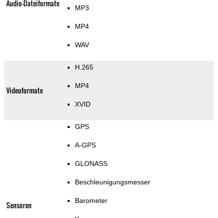
Audio-Dateiformate
MP3
MP4
WAV
H.265
MP4
Videoformate
XVID
GPS
A-GPS
GLONASS
Beschleunigungsmesser
Barometer
Sensoren