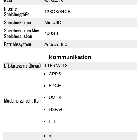
RAM
6GB/4GB
Interne
128GB/64GB
Speichergröße
Speicherkarten
MicroSD
Speicherkarten Max.
400GB
Speicherausbau
Betriebssystem
Android 8.0
Kommunikation
LTE-Kategorie (Down)
LTE CAT18
GPRS
EDGE
UMTS
Modemeigenschaften
HSPA+
LTE
a