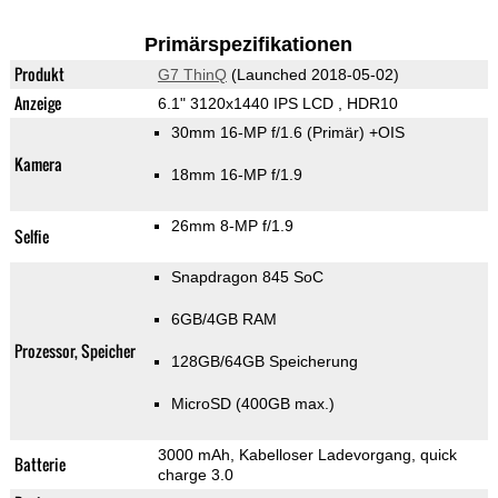
Primärspezifikationen
Produkt
G7 ThinQ
(Launched 2018-05-02)
Anzeige
6.1" 3120x1440 IPS LCD , HDR10
30mm 16-MP f/1.6
(Primär)
+OIS
Kamera
18mm 16-MP f/1.9
26mm 8-MP f/1.9
Selfie
Snapdragon 845 SoC
6GB/4GB RAM
Prozessor, Speicher
128GB/64GB Speicherung
MicroSD (400GB max.)
3000 mAh, Kabelloser Ladevorgang, quick
Batterie
charge 3.0