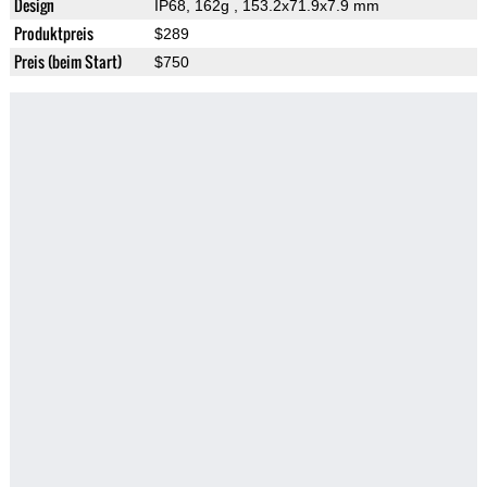
Design
IP68, 162g
, 153.2x71.9x7.9 mm
Produktpreis
$289
Preis (beim Start)
$750