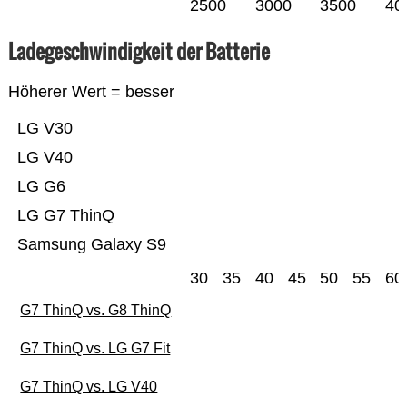
2500
3000
3500
40
Ladegeschwindigkeit der Batterie
Höherer Wert = besser
LG V30
LG V40
LG G6
LG G7 ThinQ
Samsung Galaxy S9
30
35
40
45
50
55
60
G7 ThinQ vs. G8 ThinQ
G7 ThinQ vs. LG G7 Fit
G7 ThinQ vs. LG V40