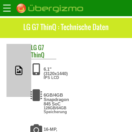
LG G7 ThinQ : Technische Daten
LG
G7
ThinQ
6.1"
(3120x1440)
IPS LCD
6GB/4GB
Snapdragon
845 SoC
128GB/64GB
Speicherung
16-MP,