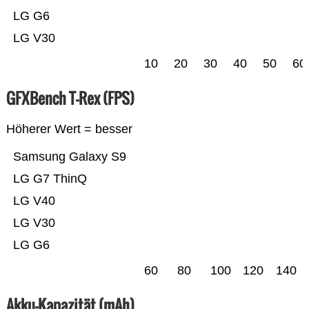
LG G6
LG V30
10
20
30
40
50
60
GFXBench T-Rex (FPS)
Höherer Wert = besser
Samsung Galaxy S9
LG G7 ThinQ
LG V40
LG V30
LG G6
60
80
100
120
140
Akku-Kapazität (mAh)