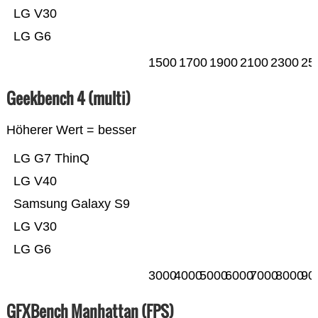
LG V30
LG G6
1500
1700
1900
2100
2300
25
Geekbench 4 (multi)
Höherer Wert = besser
LG G7 ThinQ
LG V40
Samsung Galaxy S9
LG V30
LG G6
3000
4000
5000
6000
7000
8000
90
GFXBench Manhattan (FPS)