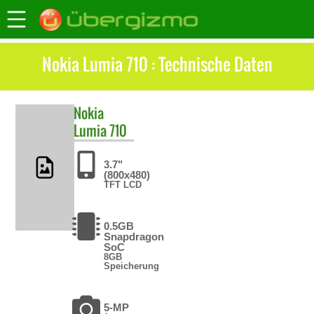
Nokia Lumia 710 : Technische Daten
Nokia
Lumia 710
3.7"
(800x480)
TFT LCD
0.5GB
Snapdragon
SoC
8GB
Speicherung
5-MP