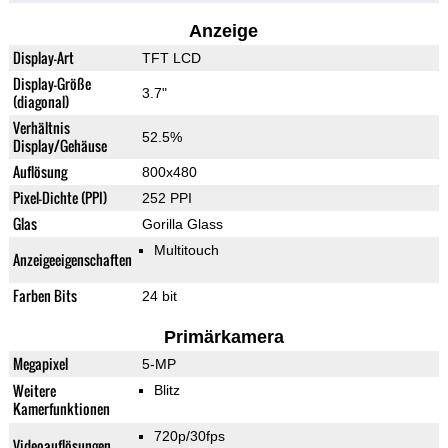
Anzeige
Display-Art
TFT LCD
Display-Größe
3.7"
(diagonal)
Verhältnis
52.5%
Display/Gehäuse
Auflösung
800x480
Pixel-Dichte (PPI)
252 PPI
Glas
Gorilla Glass
Multitouch
Anzeigeeigenschaften
Farben Bits
24 bit
Primärkamera
Megapixel
5-MP
Weitere
Blitz
Kamerfunktionen
720p/30fps
Videoauflösungen