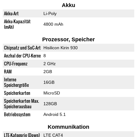
Akku
Akku-Art
Li-Poly
Akku-Kapazität
4800 mAh
(mAh)
Prozessor, Speicher
Chipsatz und SoC-Art
Hisilicon Kirin 930
Anzhal der CPU-Kerne
8
CPU-Frequenz
2 GHz
RAM
2GB
Interne
16GB
Speichergröße
Speicherkarten
MicroSD
Speicherkarten Max.
128GB
Speicherausbau
Betriebssystem
Android 5.1
Kommunikation
LTE-Kategorie (Down)
LTE CAT4