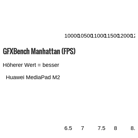
10000
10500
11000
11500
12000
12
GFXBench Manhattan (FPS)
Höherer Wert = besser
Huawei MediaPad M2
6.5
7
7.5
8
8.