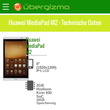
Huawei MediaPad M2 : Technische Daten
Huawei
MediaPad
M2
8"
(1920x1200)
IPS LCD
2GB
Hisilicon
Kirin 930
SoC
16GB
Speicherung