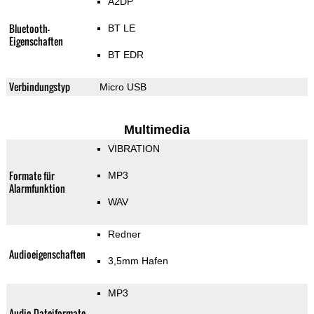
A2DP
Bluetooth-
BT LE
Eigenschaften
BT EDR
Verbindungstyp
Micro USB
Multimedia
VIBRATION
Formate für
MP3
Alarmfunktion
WAV
Redner
Audioeigenschaften
3,5mm Hafen
MP3
Audio-Dateiformate