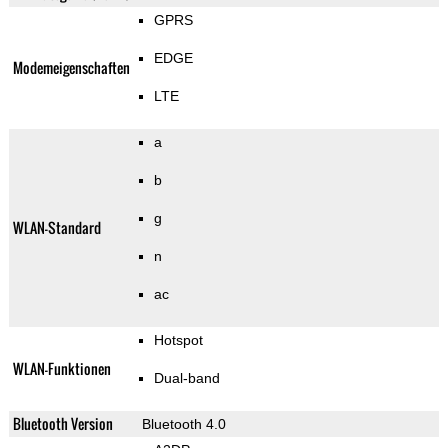
GPRS
EDGE
Modemeigenschaften
LTE
a
b
g
WLAN-Standard
n
ac
Hotspot
WLAN-Funktionen
Dual-band
Bluetooth Version
Bluetooth 4.0