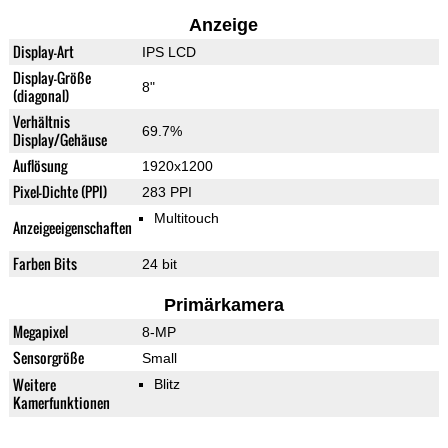
Anzeige
Display-Art
IPS LCD
Display-Größe
8"
(diagonal)
Verhältnis
69.7%
Display/Gehäuse
Auflösung
1920x1200
Pixel-Dichte (PPI)
283 PPI
Multitouch
Anzeigeeigenschaften
Farben Bits
24 bit
Primärkamera
Megapixel
8-MP
Sensorgröße
Small
Weitere
Blitz
Kamerfunktionen