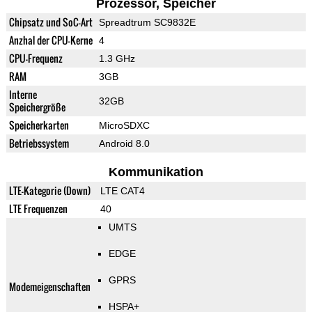
Prozessor, Speicher
Chipsatz und SoC-Art
Spreadtrum SC9832E
Anzhal der CPU-Kerne
4
CPU-Frequenz
1.3 GHz
RAM
3GB
Interne
32GB
Speichergröße
Speicherkarten
MicroSDXC
Betriebssystem
Android 8.0
Kommunikation
LTE-Kategorie (Down)
LTE CAT4
LTE Frequenzen
40
UMTS
EDGE
GPRS
Modemeigenschaften
HSPA+