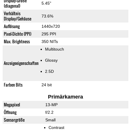
Display-Größe
5.45"
(diagonal)
Verhältnis
73.6%
Display/Gehäuse
Auflösung
1440x720
Pixel-Dichte (PPI)
295 PPI
Max. Brightness
350 NITs
Multitouch
Glossy
Anzeigeeigenschaften
2.5D
Farben Bits
24 bit
Primärkamera
Megapixel
13-MP
Öffnung
f/2.2
Sensorgröße
Small
Contrast