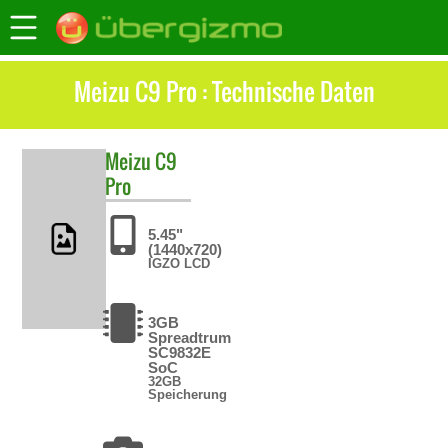
Meizu C9 Pro : Technische Daten
Meizu
C9
Pro
5.45"
(1440x720)
IGZO LCD
3GB
Spreadtrum
SC9832E
SoC
32GB
Speicherung