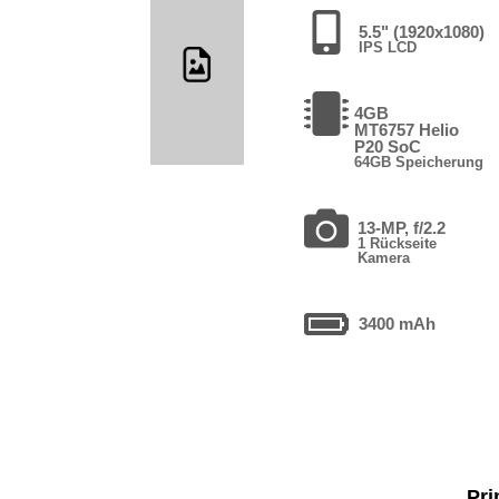
5.5" (1920x1080)
IPS LCD
4GB
MT6757 Helio
P20 SoC
64GB Speicherung
13-MP, f/2.2
1 Rückseite
Kamera
3400 mAh
Pri