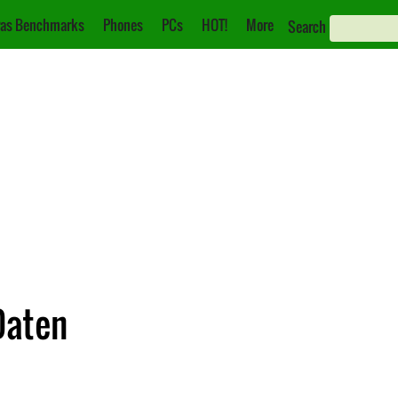
as Benchmarks
Phones
PCs
HOT!
More
Search
Daten