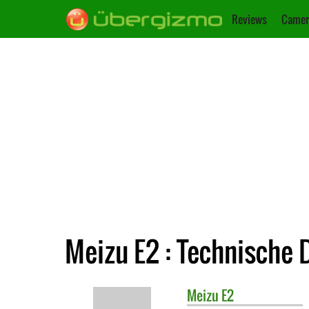
Reviews
Camer
Meizu E2 : Technische 
Meizu
E2