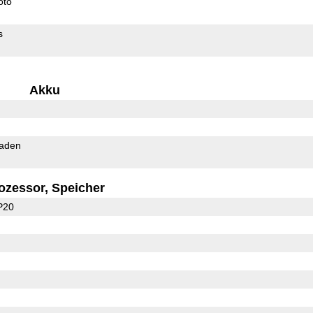
oto
s
Akku
Laden
ozessor, Speicher
P20