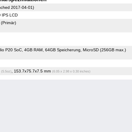
ched 2017-04-01)
0 IPS LCD
2
(Primär)
io P20 SoC
4GB RAM
64GB Speicherung
MicroSD (256GB max.)
g
, 153.7x75.7x7.5 mm
(5.5oz)
(6.05 x 2.98 x 0.30 inches)