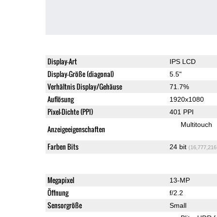
Display-Art
IPS LCD
Display-Größe (diagonal)
5.5"
Verhältnis Display/Gehäuse
71.7%
Auflösung
1920x1080
Pixel-Dichte (PPI)
401 PPI
Multitouch
Anzeigeeigenschaften
Farben Bits
24 bit
(16,777,216
Megapixel
13-MP
Öffnung
f/2.2
Sensorgröße
Small