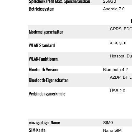
Speicherkarten Max. Speicherausbau
256GB
Betriebssystem
Android 7.0
GPRS
ED
Modemeigenschaften
a
b
g
n
WLAN-Standard
Hotspot
Du
WLAN-Funktionen
Bluetooth Version
Bluetooth 4.2
A2DP
BT 
Bluetooth-Eigenschaften
USB 2.0
Verbindungsmerkmale
einzigartiger Name
SIM0
SIM-Karte
Nano SIM