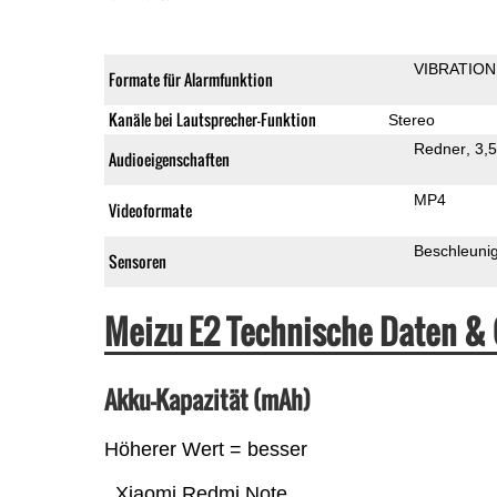
VIBRATION
Formate für Alarmfunktion
Kanäle bei Lautsprecher-Funktion
Stereo
Redner
3,
Audioeigenschaften
MP4
Videoformate
Beschleuni
Sensoren
Meizu E2 Technische Daten &
Akku-Kapazität (mAh)
Höherer Wert = besser
Xiaomi Redmi Note