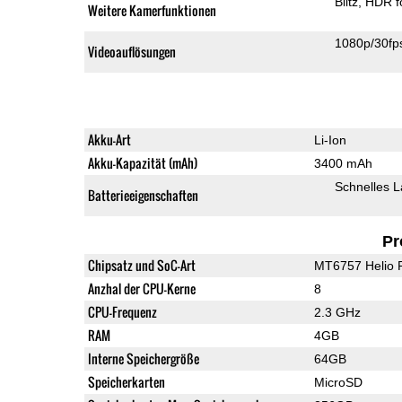
Blitz
HDR f
Weitere Kamerfunktionen
1080p/30fp
Videoauflösungen
Akku-Art
Li-Ion
Akku-Kapazität (mAh)
3400 mAh
Schnelles 
Batterieeigenschaften
Pr
Chipsatz und SoC-Art
MT6757 Helio 
Anzhal der CPU-Kerne
8
CPU-Frequenz
2.3 GHz
RAM
4GB
Interne Speichergröße
64GB
Speicherkarten
MicroSD