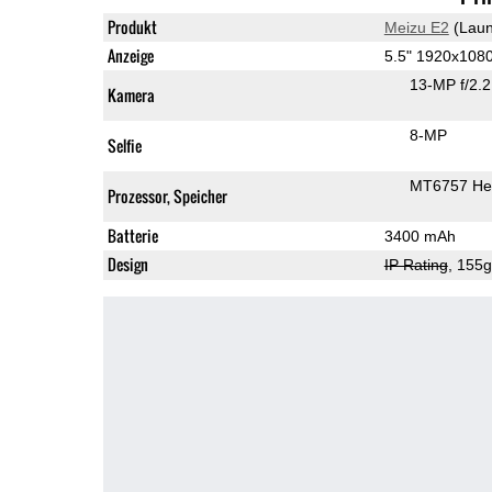
Produkt
Meizu E2
(Laun
Anzeige
5.5" 1920x108
13-MP f/2.
Kamera
8-MP
Selfie
MT6757 Hel
Prozessor, Speicher
Batterie
3400 mAh
Design
IP Rating
, 155