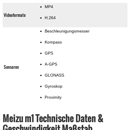
MP4
Videoformate
H.264
Beschleunigungsmesser
Kompass
GPS
A-GPS
Sensoren
GLONASS
Gyroskop
Proximity
Meizu m1 Technische Daten &
Geschwindigkeit Maßstab