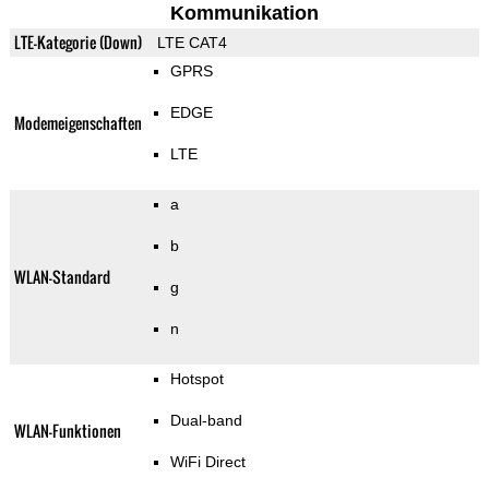
Kommunikation
LTE-Kategorie (Down)
LTE CAT4
GPRS
EDGE
Modemeigenschaften
LTE
a
b
WLAN-Standard
g
n
Hotspot
Dual-band
WLAN-Funktionen
WiFi Direct