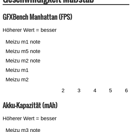
GFXBench Manhattan (FPS)
Höherer Wert = besser
Meizu m1 note
Meizu m5 note
Meizu m2 note
Meizu m1
Meizu m2
2
3
4
5
6
Akku-Kapazität (mAh)
Höherer Wert = besser
Meizu m3 note