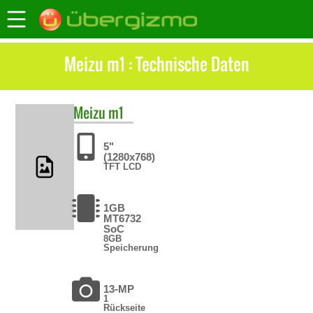
Meizu m1 : Technische Daten
Meizu
m1
5"
(1280x768)
TFT LCD
1GB
MT6732
SoC
8GB
Speicherung
13-MP
1
Rückseite