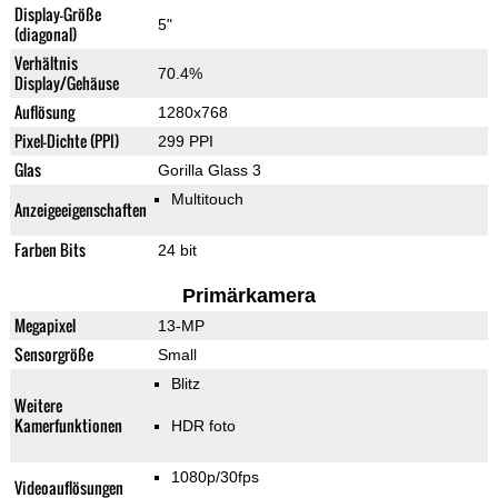
Display-Größe
5"
(diagonal)
Verhältnis
70.4%
Display/Gehäuse
Auflösung
1280x768
Pixel-Dichte (PPI)
299 PPI
Glas
Gorilla Glass 3
Multitouch
Anzeigeeigenschaften
Farben Bits
24 bit
Primärkamera
Megapixel
13-MP
Sensorgröße
Small
Blitz
Weitere
Kamerfunktionen
HDR foto
1080p/30fps
Videoauflösungen