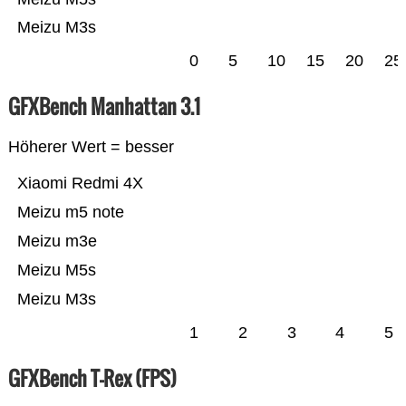
Meizu M3s
0
5
10
15
20
25
GFXBench Manhattan 3.1
Höherer Wert = besser
Xiaomi Redmi 4X
Meizu m5 note
Meizu m3e
Meizu M5s
Meizu M3s
1
2
3
4
5
GFXBench T-Rex (FPS)