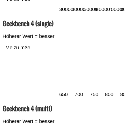
30000
40000
50000
60000
70000
80
Geekbench 4 (single)
Höherer Wert = besser
Meizu m3e
650
700
750
800
85
Geekbench 4 (multi)
Höherer Wert = besser