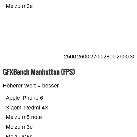
Meizu m3e
2500
2600
2700
2800
2900
30
GFXBench Manhattan (FPS)
Höherer Wert = besser
Apple iPhone 6
Xiaomi Redmi 4X
Meizu m5 note
Meizu m3e
Meizu M5s