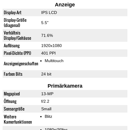
Anzeige
Display-Art
IPS LCD
Display-Größe
5.5"
(diagonal)
Verhältnis
71.6%
Display/Gehäuse
Auflösung
1920x1080
Pixel-Dichte (PPI)
401 PPI
Multitouch
Anzeigeeigenschaften
Farben Bits
24 bit
Primärkamera
Megapixel
13-MP
Öffnung
f/2.2
Sensorgröße
Small
Weitere
Blitz
Kamerfunktionen
1080p/30fps