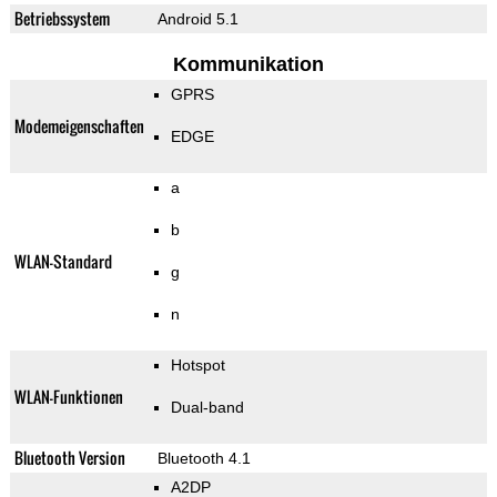
Betriebssystem
Android 5.1
Kommunikation
GPRS
Modemeigenschaften
EDGE
a
b
WLAN-Standard
g
n
Hotspot
WLAN-Funktionen
Dual-band
Bluetooth Version
Bluetooth 4.1
A2DP