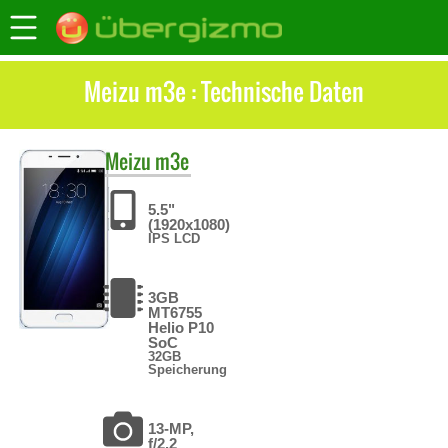
Meizu m3e : Technische Daten
Meizu
m3e
5.5"
(1920x1080)
IPS LCD
3GB
MT6755
Helio P10
SoC
32GB
Speicherung
13-MP,
f/2.2