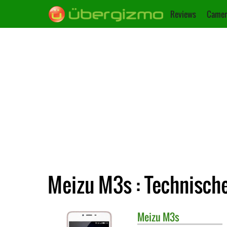
Reviews
Camer
Meizu M3s : Technisch
Meizu
M3s