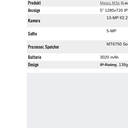
Produkt
Meizu M3s
(La
Anzeige
5" 1280x720 I
13-MP f/2.
Kamera
5-MP
Selfie
MT6750 S
Prozessor, Speicher
Batterie
3020 mAh
Design
IP Rating
, 138