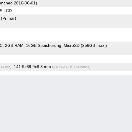
unched 2016-06-01)
PS LCD
2
(Primär)
oC
2GB RAM
16GB Speicherung
MicroSD (256GB max.)
g
, 141.9x69.9x8.3 mm
(4.9oz)
(5.59 x 2.75 x 0.33 inches)