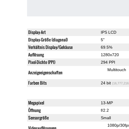
Display-Art
IPS LCD
Display-Größe (diagonal)
5"
Verhältnis Display/Gehäuse
69.5%
Auflösung
1280x720
Pixel-Dichte (PPI)
294 PPI
Multitouch
Anzeigeeigenschaften
Farben Bits
24 bit
(16,777,216
Megapixel
13-MP
Öffnung
f/2.2
Sensorgröße
Small
1080p/30fp
Videoauflösungen