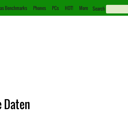
as Benchmarks
Phones
PCs
HOT!
More
Search
e Daten