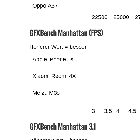
Oppo A37
22500
25000
2
GFXBench Manhattan (FPS)
Höherer Wert = besser
Apple iPhone 5s
Xiaomi Redmi 4X
Meizu M3s
3
3.5
4
4.5
GFXBench Manhattan 3.1