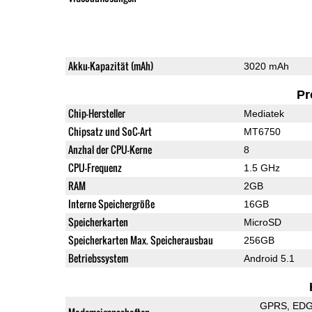
Akku-Kapazität (mAh)
3020 mAh
Pr
Chip-Hersteller
Mediatek
Chipsatz und SoC-Art
MT6750
Anzhal der CPU-Kerne
8
CPU-Frequenz
1.5 GHz
RAM
2GB
Interne Speichergröße
16GB
Speicherkarten
MicroSD
Speicherkarten Max. Speicherausbau
256GB
Betriebssystem
Android 5.1
GPRS
ED