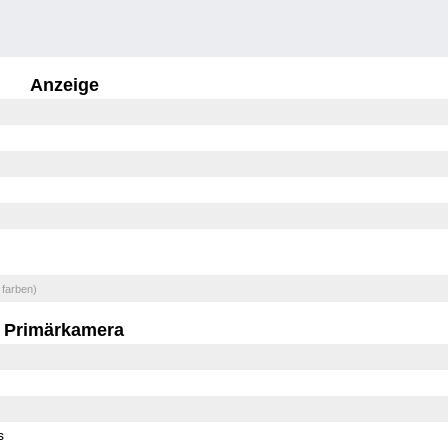
Anzeige
 farben)
Primärkamera
s