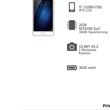
5" (1280x720)
IPS LCD
2GB
MT6750 SoC
16GB Speicherung
13-MP, f/2.2
1 Rückseite
Kamera
3020 mAh
Pri