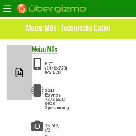
Meizu M6s : Technische Daten
Meizu
M6s
5.7"
(1440x720)
IPS LCD
3GB
Exynos
7872 SoC
64GB
Speicherung
16-MP,
f/2
1