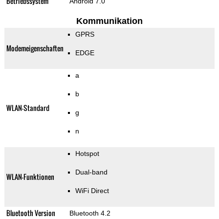
Betriebssystem
Android 7.0
Kommunikation
GPRS
Modemeigenschaften
EDGE
a
b
WLAN-Standard
g
n
Hotspot
Dual-band
WLAN-Funktionen
WiFi Direct
Bluetooth Version
Bluetooth 4.2