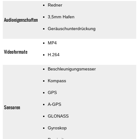
Redner
3,5mm Hafen
Audioeigenschaften
Geräuschunterdrückung
MP4
Videoformate
H.264
Beschleunigungsmesser
Kompass
GPS
A-GPS
Sensoren
GLONASS
Gyroskop