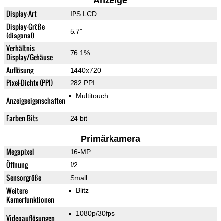
Anzeige
Display-Art
IPS LCD
Display-Größe
5.7"
(diagonal)
Verhältnis
76.1%
Display/Gehäuse
Auflösung
1440x720
Pixel-Dichte (PPI)
282 PPI
Multitouch
Anzeigeeigenschaften
Farben Bits
24 bit
Primärkamera
Megapixel
16-MP
Öffnung
f/2
Sensorgröße
Small
Weitere
Blitz
Kamerfunktionen
1080p/30fps
Videoauflösungen