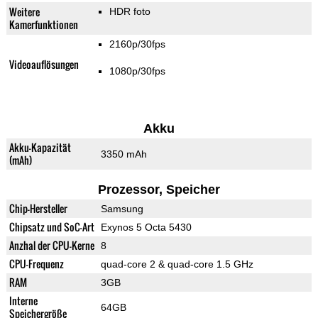
Weitere
HDR foto
Kamerfunktionen
2160p/30fps
Videoauflösungen
1080p/30fps
Akku
Akku-Kapazität
3350 mAh
(mAh)
Prozessor, Speicher
Chip-Hersteller
Samsung
Chipsatz und SoC-Art
Exynos 5 Octa 5430
Anzhal der CPU-Kerne
8
CPU-Frequenz
quad-core 2 & quad-core 1.5 GHz
RAM
3GB
Interne
64GB
Speichergröße