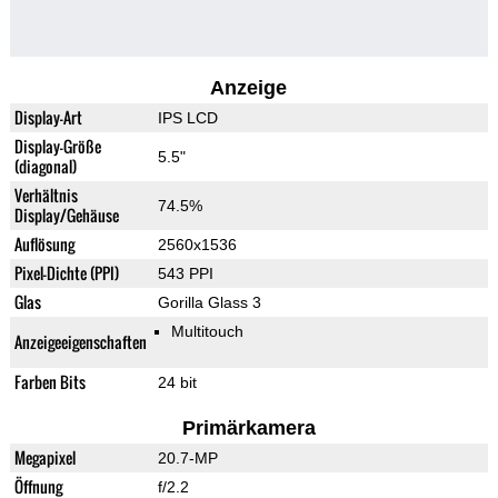
Anzeige
Display-Art
IPS LCD
Display-Größe
5.5"
(diagonal)
Verhältnis
74.5%
Display/Gehäuse
Auflösung
2560x1536
Pixel-Dichte (PPI)
543 PPI
Glas
Gorilla Glass 3
Multitouch
Anzeigeeigenschaften
Farben Bits
24 bit
Primärkamera
Megapixel
20.7-MP
Öffnung
f/2.2