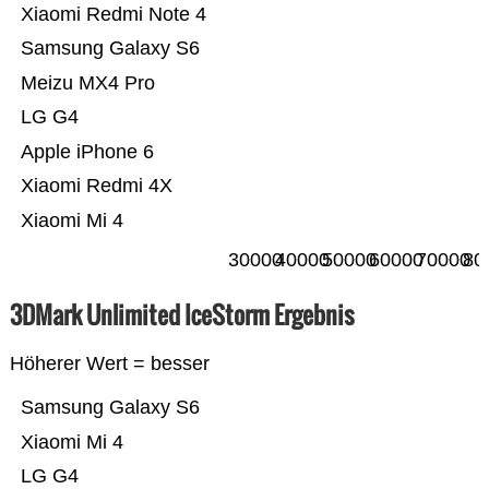
Xiaomi Redmi Note 4
Samsung Galaxy S6
Meizu MX4 Pro
LG G4
Apple iPhone 6
Xiaomi Redmi 4X
Xiaomi Mi 4
30000
40000
50000
60000
70000
80
3DMark Unlimited IceStorm Ergebnis
Höherer Wert = besser
Samsung Galaxy S6
Xiaomi Mi 4
LG G4