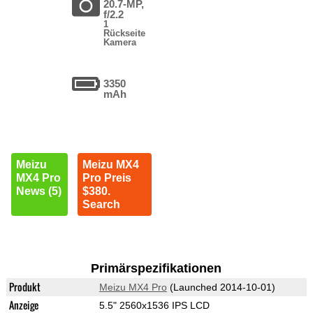
20.7-MP,
f/2.2
1
Rückseite
Kamera
3350
mAh
Meizu
Meizu MX4
MX4 Pro
Pro Preis
News (5)
$380.
Search
Primärspezifikationen
Produkt
Meizu MX4 Pro
(Launched 2014-10-01)
Anzeige
5.5" 2560x1536 IPS LCD