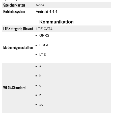
Speicherkarten
None
Betriebssystem
Android 4.4.4
Kommunikation
LTE-Kategorie (Down)
LTE CAT4
GPRS
EDGE
Modemeigenschaften
LTE
a
b
g
WLAN-Standard
n
ac