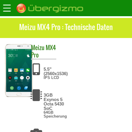
Meizu MX4 Pro : Technische Daten
Meizu
MX4
Pro
5.5"
(2560x1536)
IPS LCD
3GB
Exynos 5
Octa 5430
SoC
64GB
Speicherung