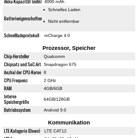
Akku-Kapazität (mAh)
4000 mAh
Schnelles Laden
Batterieeigenschaften
Nicht entfernbar
Schnellladeprotokoll
mCharge 4.0
Prozessor, Speicher
Chip-Hersteller
Qualcomm
Chipsatz und SoC-Art
Snapdragon 675
Anzhal der CPU-Kerne
8
CPU-Frequenz
2 GHz
RAM
4GB/6GB
Interne
64GB/128GB
Speichergröße
Betriebssystem
Android 9.0
Kommunikation
LTE-Kategorie (Down)
LTE CAT12