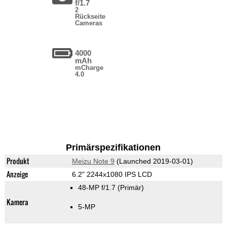
f/1.7
2
Rückseite
Cameras
4000
mAh
mCharge
4.0
Primärspezifikationen
Produkt
Meizu Note 9
(Launched 2019-03-01)
Anzeige
6.2" 2244x1080 IPS LCD
48-MP f/1.7
(Primär)
Kamera
5-MP