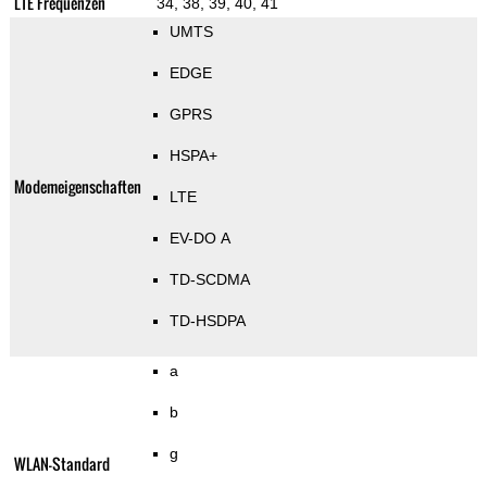
LTE Frequenzen
34, 38, 39, 40, 41
UMTS
EDGE
GPRS
HSPA+
Modemeigenschaften
LTE
EV-DO A
TD-SCDMA
TD-HSDPA
a
b
g
WLAN-Standard