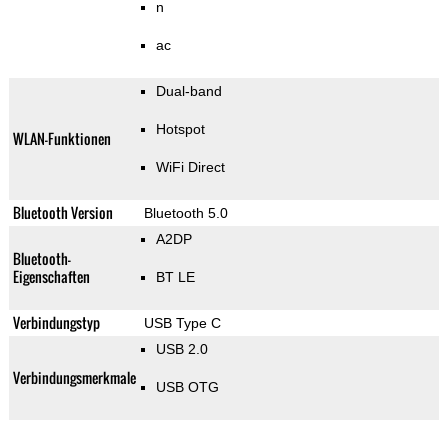
n
ac
Dual-band
Hotspot
WLAN-Funktionen
WiFi Direct
Bluetooth Version
Bluetooth 5.0
A2DP
Bluetooth-
Eigenschaften
BT LE
Verbindungstyp
USB Type C
USB 2.0
Verbindungsmerkmale
USB OTG