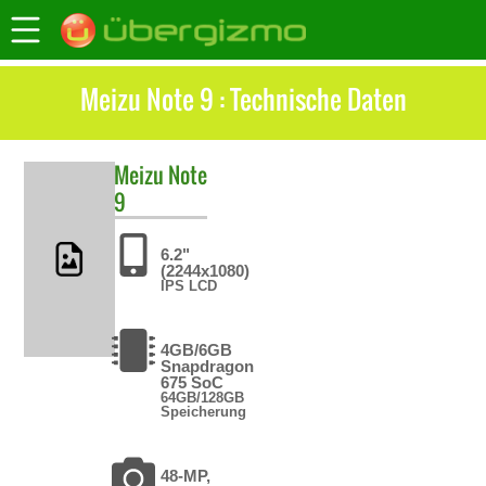
Meizu Note 9 : Technische Daten
Meizu
Note
9
6.2"
(2244x1080)
IPS LCD
4GB/6GB
Snapdragon
675 SoC
64GB/128GB
Speicherung
48-MP,