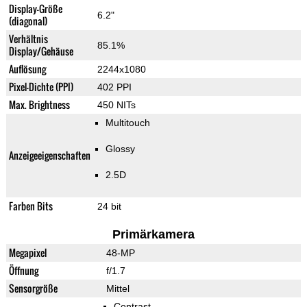
Display-Größe
6.2"
(diagonal)
Verhältnis
85.1%
Display/Gehäuse
Auflösung
2244x1080
Pixel-Dichte (PPI)
402 PPI
Max. Brightness
450 NITs
Multitouch
Glossy
Anzeigeeigenschaften
2.5D
Farben Bits
24 bit
Primärkamera
Megapixel
48-MP
Öffnung
f/1.7
Sensorgröße
Mittel
Contrast