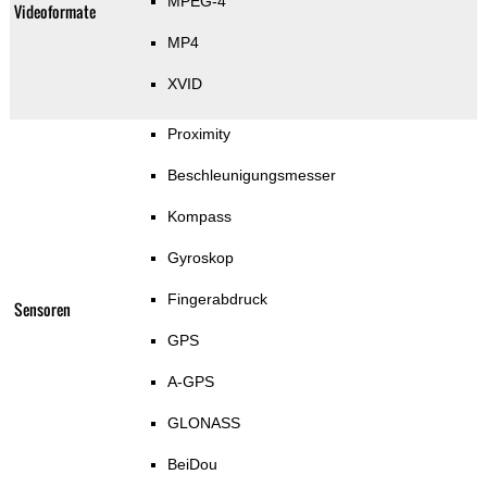
MPEG-4
Videoformate
MP4
XVID
Proximity
Beschleunigungsmesser
Kompass
Gyroskop
Fingerabdruck
Sensoren
GPS
A-GPS
GLONASS
BeiDou