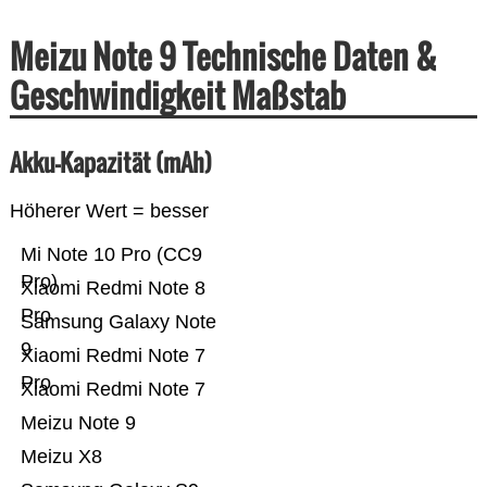
Meizu Note 9 Technische Daten &
Geschwindigkeit Maßstab
Akku-Kapazität (mAh)
Höherer Wert = besser
Mi Note 10 Pro (CC9
Pro)
Xiaomi Redmi Note 8
Pro
Samsung Galaxy Note
9
Xiaomi Redmi Note 7
Pro
Xiaomi Redmi Note 7
Meizu Note 9
Meizu X8