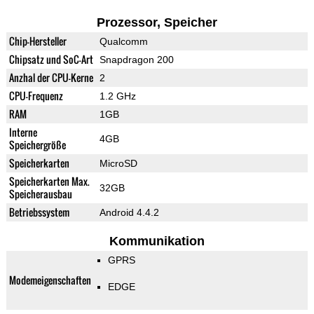
Prozessor, Speicher
Chip-Hersteller
Qualcomm
Chipsatz und SoC-Art
Snapdragon 200
Anzhal der CPU-Kerne
2
CPU-Frequenz
1.2 GHz
RAM
1GB
Interne
4GB
Speichergröße
Speicherkarten
MicroSD
Speicherkarten Max.
32GB
Speicherausbau
Betriebssystem
Android 4.4.2
Kommunikation
GPRS
Modemeigenschaften
EDGE