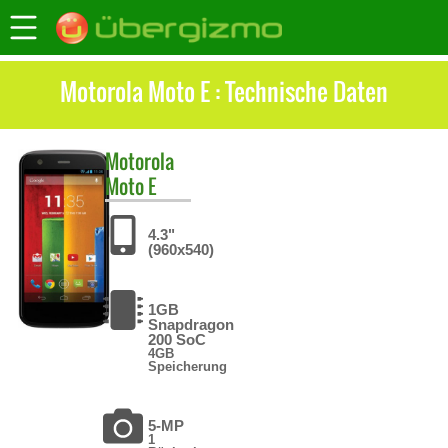
Motorola Moto E : Technische Daten
Motorola
Moto E
4.3"
(960x540)
1GB
Snapdragon
200 SoC
4GB
Speicherung
5-MP
1