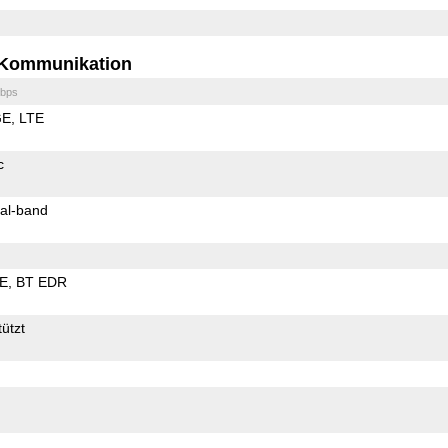
Kommunikation
bps
GE
LTE
c
al-band
LE
BT EDR
ützt