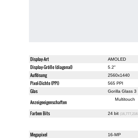
Display-Art
AMOLED
Display-Größe (diagonal)
5.2"
Auflösung
2560x1440
Pixel-Dichte (PPI)
565 PPI
Glas
Gorilla Glass 3
Multitouch
Anzeigeeigenschaften
Farben Bits
24 bit
(16,777,216
Megapixel
16-MP