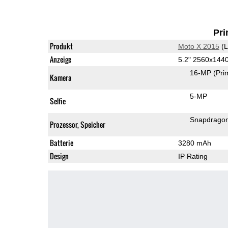
Pri
Produkt
Moto X 2015
(L
Anzeige
5.2" 2560x14
16-MP
(Pri
Kamera
5-MP
Selfie
Snapdrago
Prozessor, Speicher
Batterie
3280 mAh
Design
IP Rating