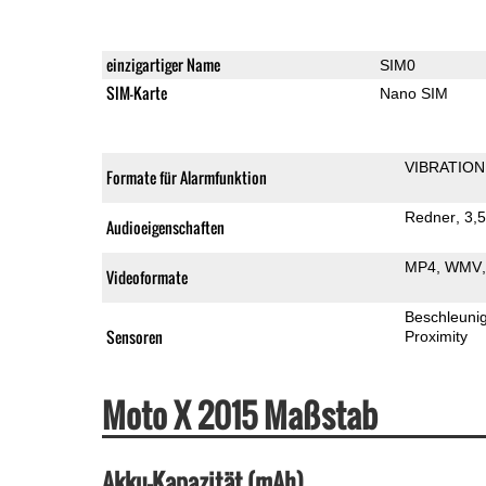
einzigartiger Name
SIM0
SIM-Karte
Nano SIM
VIBRATION
Formate für Alarmfunktion
Redner
3,
Audioeigenschaften
MP4
WMV
Videoformate
Beschleuni
Sensoren
Proximity
Moto X 2015 Maßstab
Akku-Kapazität (mAh)