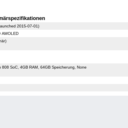
märspezifikationen
aunched 2015-07-01)
40 AMOLED
mär)
n 808 SoC
4GB RAM
64GB Speicherung
None