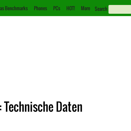
as Benchmarks
Phones
PCs
HOT!
More
Search
: Technische Daten