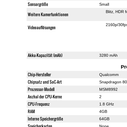
Sensorgröße
Small
Blitz
HDR f
Weitere Kamerfunktionen
2160p/30fp
Videoauflösungen
Akku-Kapazität (mAh)
3280 mAh
Pr
Chip-Hersteller
Qualcomm
Chipsatz und SoC-Art
Snapdragon 8
Prozessor-Modell
MSM8992
Anzhal der CPU-Kerne
2
CPU-Frequenz
1.8 GHz
RAM
4GB
Interne Speichergröße
64GB
Speicherkarten
None