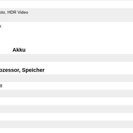
oto
HDR Video
s
Akku
ozessor, Speicher
08