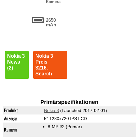
Kamera
2650
mAh
Nokia 3
Nokia 3
News
Preis
(2)
$216.
Search
Primärspezifikationen
Produkt
Nokia 3
(Launched 2017-02-01)
Anzeige
5" 1280x720 IPS LCD
8-MP f/2
(Primär)
Kamera