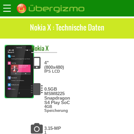
Nokia X : Technische Daten
Nokia
X
4"
(800x480)
IPS LCD
0.5GB
MSM8225
Snapdragon
S4 Play SoC
4GB
Speicherung
3.15-MP
1