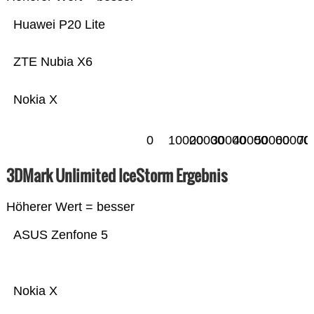
Huawei P20 Lite
ZTE Nubia X6
Nokia X
0
10000
20000
30000
40000
50000
60000
70
3DMark Unlimited IceStorm Ergebnis
Höherer Wert = besser
ASUS Zenfone 5
Nokia X