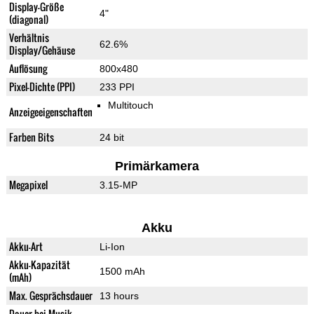
Display-Größe
4"
(diagonal)
Verhältnis
62.6%
Display/Gehäuse
Auflösung
800x480
Pixel-Dichte (PPI)
233 PPI
Multitouch
Anzeigeeigenschaften
Farben Bits
24 bit
Primärkamera
Megapixel
3.15-MP
Akku
Akku-Art
Li-Ion
Akku-Kapazität
1500 mAh
(mAh)
Max. Gesprächsdauer
13 hours
Dauer bei Musik-