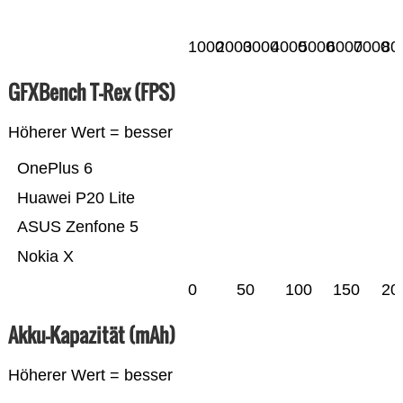
1000
2000
3000
4000
5000
6000
7000
80
GFXBench T-Rex (FPS)
Höherer Wert = besser
OnePlus 6
Huawei P20 Lite
ASUS Zenfone 5
Nokia X
0
50
100
150
20
Akku-Kapazität (mAh)
Höherer Wert = besser