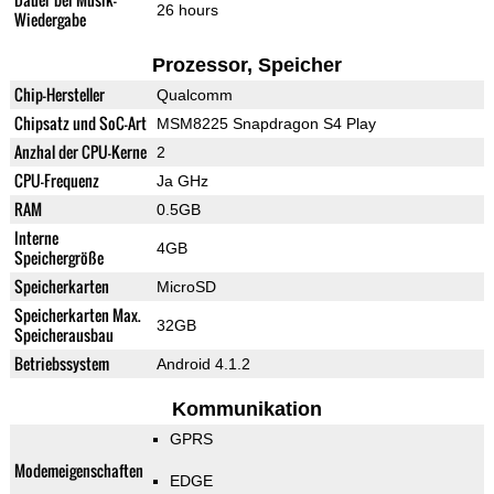
26 hours
Wiedergabe
Prozessor, Speicher
Chip-Hersteller
Qualcomm
Chipsatz und SoC-Art
MSM8225 Snapdragon S4 Play
Anzhal der CPU-Kerne
2
CPU-Frequenz
Ja GHz
RAM
0.5GB
Interne
4GB
Speichergröße
Speicherkarten
MicroSD
Speicherkarten Max.
32GB
Speicherausbau
Betriebssystem
Android 4.1.2
Kommunikation
GPRS
Modemeigenschaften
EDGE